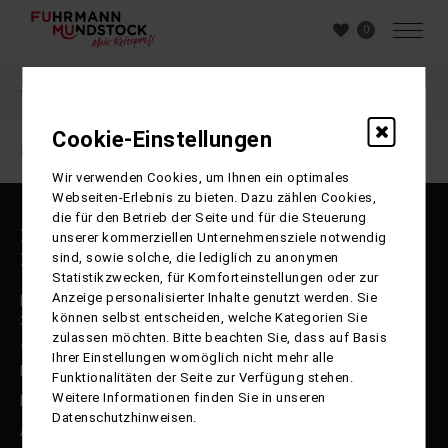
0
Buchung
Cookie-Einstellungen
Ihre Sitzung ist abgelaufen. Zurück zur
Startseite
Wir verwenden Cookies, um Ihnen ein optimales
Webseiten-Erlebnis zu bieten. Dazu zählen Cookies,
die für den Betrieb der Seite und für die Steuerung
Reisepartner Fuhrmann Mundstock
unserer kommerziellen Unternehmensziele notwendig
International GmbH
sind, sowie solche, die lediglich zu anonymen
Statistikzwecken, für Komforteinstellungen oder zur
Anzeige personalisierter Inhalte genutzt werden. Sie
Ernst-Böhme-Straße 17 b
können selbst entscheiden, welche Kategorien Sie
38112 Braunschweig
zulassen möchten. Bitte beachten Sie, dass auf Basis
Telefon: 0531-250 99 30
Ihrer Einstellungen womöglich nicht mehr alle
E-Mail: info@fumu-reisen.de
Funktionalitäten der Seite zur Verfügung stehen.
Weitere Informationen finden Sie in unseren
Kontakt / Katalogbestellung
Datenschutzhinweisen.
Agentur-Login