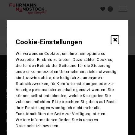
0
Buchung
Cookie-Einstellungen
Ihre Sitzung ist abgelaufen. Zurück zur
Startseite
Wir verwenden Cookies, um Ihnen ein optimales
Webseiten-Erlebnis zu bieten. Dazu zählen Cookies,
die für den Betrieb der Seite und für die Steuerung
Reisepartner Fuhrmann Mundstock
unserer kommerziellen Unternehmensziele notwendig
International GmbH
sind, sowie solche, die lediglich zu anonymen
Statistikzwecken, für Komforteinstellungen oder zur
Anzeige personalisierter Inhalte genutzt werden. Sie
Ernst-Böhme-Straße 17 b
können selbst entscheiden, welche Kategorien Sie
38112 Braunschweig
zulassen möchten. Bitte beachten Sie, dass auf Basis
Telefon: 0531-250 99 30
Ihrer Einstellungen womöglich nicht mehr alle
E-Mail: info@fumu-reisen.de
Funktionalitäten der Seite zur Verfügung stehen.
Weitere Informationen finden Sie in unseren
Kontakt / Katalogbestellung
Datenschutzhinweisen.
Agentur-Login