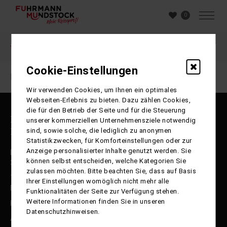
0
Buchung
Cookie-Einstellungen
Ihre Sitzung ist abgelaufen. Zurück zur
Startseite
Wir verwenden Cookies, um Ihnen ein optimales
Webseiten-Erlebnis zu bieten. Dazu zählen Cookies,
die für den Betrieb der Seite und für die Steuerung
Reisepartner Fuhrmann Mundstock
unserer kommerziellen Unternehmensziele notwendig
International GmbH
sind, sowie solche, die lediglich zu anonymen
Statistikzwecken, für Komforteinstellungen oder zur
Anzeige personalisierter Inhalte genutzt werden. Sie
Ernst-Böhme-Straße 17 b
können selbst entscheiden, welche Kategorien Sie
38112 Braunschweig
zulassen möchten. Bitte beachten Sie, dass auf Basis
Telefon: 0531-250 99 30
Ihrer Einstellungen womöglich nicht mehr alle
E-Mail: info@fumu-reisen.de
Funktionalitäten der Seite zur Verfügung stehen.
Weitere Informationen finden Sie in unseren
Kontakt / Katalogbestellung
Datenschutzhinweisen.
Agentur-Login