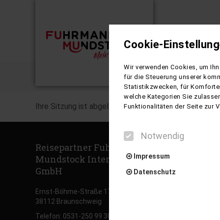
Cookie-Einstellun
Busreisen
Wir verwenden Cookies, um Ihne
Buchung
für die Steuerung unserer komm
Statistikzwecken, für Komforte
welche Kategorien Sie zulassen
Ihre Sitzung ist abgelaufen. Zurück zur
Startseite
Funktionalitäten der Seite zur
Notwendig
Reisepartner Fuhrmann
Top Reise
Impressum
Mundstock International
Albanien
GmbH
Datenschutz
Balkan
Ernst-Böhme-Straße 17 b
Baltikum
38112 Braunschweig
Benelux
Notwendig
Telefon: 0531-250 99 30