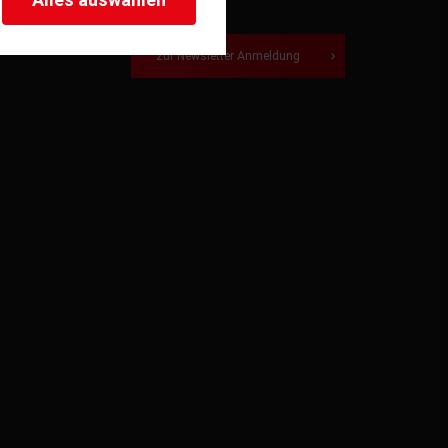
herheitsrelevante
rofil eingeloggt bleiben
te Bewertungen
stellen.
zur Newsletter Anmeldung
istiken und Analysen. Mithilfe
s Web-Auftritts ermitteln und