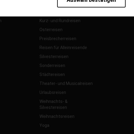
rieb der Seite unbedingt notwendig und ermöglichen beispielsweise sic
Kreuzfahrten
91%
en wir mit dieser Art von Cookies ebenfalls erkennen, ob Sie in Ihrem P
07.08.2026
ⓘ Ech
Kurreisen
te bei einem erneuten Besuch unserer Seite schneller zur Verfügung zu 
n
Kurz- und Rundreisen
bseite weiter zu verbessern, erfassen wir anonymisierte Daten für Stat
Osterreisen
pielsweise die Besucherzahlen und den Effekt bestimmter Seiten unsere
Preisbrecherreisen
Reisen für Alleinreisende
Silvesterreisen
Sonderreisen
Städtereisen
Theater- und Musicalreisen
Urlaubsreisen
Weihnachts- &
Silvestereisen
Weihnachtsreisen
Yoga