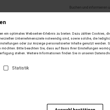
Buchen und informieren u
gen
Flugreisen
Gesundheitsreisen
Schiffsre
n ein optimales Webseiten-Erlebnis zu bieten. Dazu zählen Cookies, die
erziellen Unternehmensziele notwendig sind, sowie solche, die ledigl
instellungen oder zur Anzeige personalisierter Inhalte genutzt werden. 
 möchten. Bitte beachten Sie, dass auf Basis Ihrer Einstellungen womögl
 Verfügung stehen. Weitere Informationen finden Sie in unseren Datensch
Statistik
ziele
Reisearten
Adventsreisen
Eventreisen
Kunde
196
für den
Flugreisen
Gesam
4.26
v
Flusskreuzfahrten
Auswahl bestätigen
Weiter