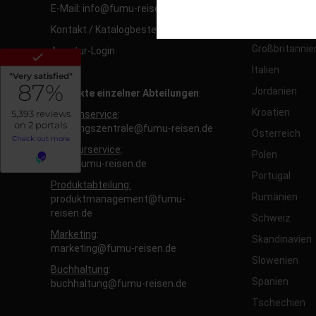
Diese Cookies sind für den Bet
Deutschland
E-Mail: info@fumu-reisen.de
Funktionalitäten. Außerdem könn
Frankreich
Kontakt / Katalogbestellung
möchten, um Ihnen unsere Diens
Großbritannie
Agentur-Login
Statistik
Um unser Angebot und unsere We
Italien
dieser Cookies können wir beis
Jordanien
Kontakte einzelner Abteilungen
:
unsere Inhalte optimieren.
Kroatien
Kundenservice
:
buchungszentrale@fumu-reisen.de
Österreich
Agenturservice
:
Polen
b2b@fumu-reisen.de
Portugal
Produktabteilung:
Rumänien
produktmanagement@fumu-
reisen.de
Schweiz
Marketing
:
Skandinavien
marketing@fumu-reisen.de
Slowenien
Buchhaltung
:
Spanien
buchhaltung@fumu-reisen.de
Tschechien