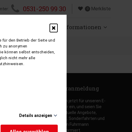
0531-250 99 30
Merkliste
nter:
0
isen
Über uns
Informationen
 für den Betrieb der Seite und
ich zu anonymen
Sie können selbst entscheiden,
ich nicht mehr alle
utzhinweisen.
Newsletteranmeldung
Tragen Sie sich jetzt für unseren E-
Mail Newsletter ein, und seien Sie
nbewertungen
immer über aktuelle Angebote,
 Veranstalter
Details anzeigen
Spezialfahrten, Sonderfahrten und
tbewertung
Neuigkeiten von Fuhrmann
on 5.00
Mundstock informiert.
empfehlung
Alles auswählen