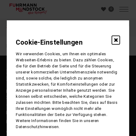
0
Buchung
Cookie-Einstellungen
Ihre Sitzung ist abgelaufen. Zurück zur
Startseite
Wir verwenden Cookies, um Ihnen ein optimales
Webseiten-Erlebnis zu bieten. Dazu zählen Cookies,
die für den Betrieb der Seite und für die Steuerung
Reisepartner Fuhrmann Mundstock
unserer kommerziellen Unternehmensziele notwendig
International GmbH
sind, sowie solche, die lediglich zu anonymen
Statistikzwecken, für Komforteinstellungen oder zur
Anzeige personalisierter Inhalte genutzt werden. Sie
Ernst-Böhme-Straße 17 b
können selbst entscheiden, welche Kategorien Sie
38112 Braunschweig
zulassen möchten. Bitte beachten Sie, dass auf Basis
Telefon: 0531-250 99 30
Ihrer Einstellungen womöglich nicht mehr alle
E-Mail: info@fumu-reisen.de
Funktionalitäten der Seite zur Verfügung stehen.
Weitere Informationen finden Sie in unseren
Kontakt / Katalogbestellung
Datenschutzhinweisen.
Agentur-Login