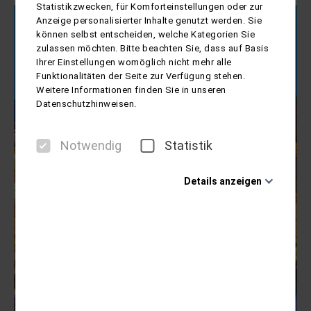
Statistikzwecken, für Komforteinstellungen oder zur
Anzeige personalisierter Inhalte genutzt werden. Sie
können selbst entscheiden, welche Kategorien Sie
zulassen möchten. Bitte beachten Sie, dass auf Basis
Ihrer Einstellungen womöglich nicht mehr alle
Funktionalitäten der Seite zur Verfügung stehen.
Weitere Informationen finden Sie in unseren
Datenschutzhinweisen.
Notwendig
Statistik
Details anzeigen
Notwendig
Diese Cookies sind für den Betrieb der Seite
unbedingt notwendig und ermöglichen beispielsweise
sicherheitsrelevante Funktionalitäten. Außerdem
können wir mit dieser Art von Cookies ebenfalls
erkennen, ob Sie in Ihrem Profil eingeloggt bleiben
möchten, um Ihnen unsere Dienste bei einem erneuten
Besuch unserer Seite schneller zur Verfügung zu