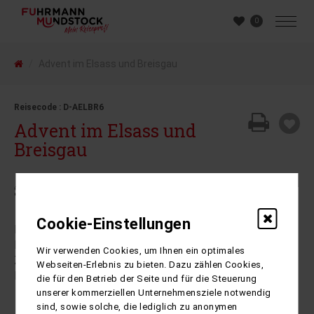
0
Advent im Elsass und Breisgau
Reisecode : D-AELBR6
Advent im Elsass und
Breisgau
Straßburg - Freiburg - Mulhouse
Cookie-Einstellungen
Erleben Sie den Zauber der Weihnacht – heller
Lichterglanz, einladendes Ambiente, sanfter Duft nach
Wir verwenden Cookies, um Ihnen ein optimales
Zimt und Gewürzen – zu Besuch in der Welt des
Webseiten-Erlebnis zu bieten. Dazu zählen Cookies,
Lebkuchens.
die für den Betrieb der Seite und für die Steuerung
unserer kommerziellen Unternehmensziele notwendig
sind, sowie solche, die lediglich zu anonymen