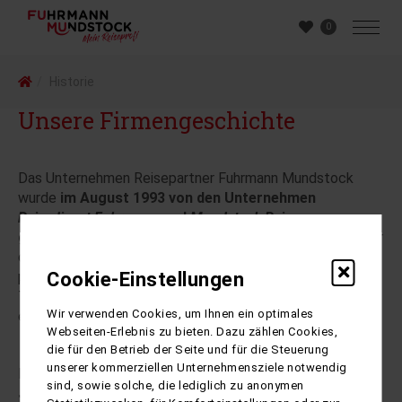
0
Historie
Unsere Firmengeschichte
Das Unternehmen Reisepartner Fuhrmann Mundstock
wurde
im August 1993 von den Unternehmen
Reisedienst Fuhrmann
und
Mundstock Reisen
gegründet.
Es stellt den gemeinsamen Reiseveranstalter
der beiden Gründungsfirmen dar. Fuhrmann Mundstock
plant und organisiert demnach die Reisen, kauft die
Cookie-Einstellungen
Transportleistung aber bei den beiden Gründungsfirmen
Wir verwenden Cookies, um Ihnen ein optimales
ein.
Webseiten-Erlebnis zu bieten. Dazu zählen Cookies,
die für den Betrieb der Seite und für die Steuerung
unserer kommerziellen Unternehmensziele notwendig
Nach der
ersten Kontaktaufnahme beider Firmen im
sind, sowie solche, die lediglich zu anonymen
Jahre 1990
wurde ein Pilotprogramm für den