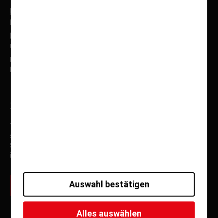
Produktabteilung:
produktmanagement@fumu-reisen.de
Marketing
:
marketing@fumu-reisen.de
Buchhaltung
:
buchhaltung@fumu-reisen.de
Newsletteranmeldung
Tragen Sie sich jetzt für unseren E-Mail Newsletter ein, und
seien Sie immer über aktuelle Angebote, Spezialfahrten,
Sonderfahrten und Neuigkeiten von Fuhrmann Mundstock
informiert.
Auswahl bestätigen
zur Newsletter Anmeldung
Alles auswählen