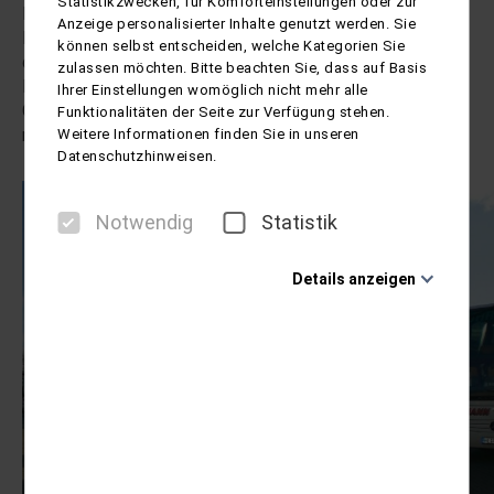
Statistikzwecken, für Komforteinstellungen oder zur
Pendelverkehr nach Spanien gestartet, bei dem die
Anzeige personalisierter Inhalte genutzt werden. Sie
Reisegäste erstmals gemeinsam befördert wurden. Um
können selbst entscheiden, welche Kategorien Sie
die Platzkapazität der Busse besser auszunutzen.
zulassen möchten. Bitte beachten Sie, dass auf Basis
Nachdem dieses Projekt erfolgreich war, stand der
Ihrer Einstellungen womöglich nicht mehr alle
Gründung eines gemeinsamen Veranstalterunternehmens
Funktionalitäten der Seite zur Verfügung stehen.
nichts mehr entgegen.
Weitere Informationen finden Sie in unseren
Datenschutzhinweisen.
Notwendig
Statistik
Details anzeigen
Notwendig
Diese Cookies sind für den Betrieb der Seite
unbedingt notwendig und ermöglichen beispielsweise
sicherheitsrelevante Funktionalitäten. Außerdem
können wir mit dieser Art von Cookies ebenfalls
erkennen, ob Sie in Ihrem Profil eingeloggt bleiben
möchten, um Ihnen unsere Dienste bei einem erneuten
Besuch unserer Seite schneller zur Verfügung zu