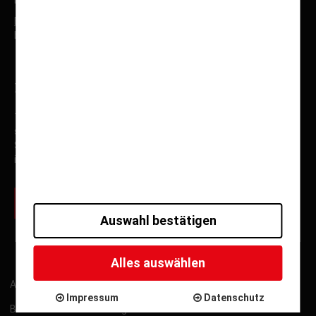
marketing@fumu-reisen.de
Buchhaltung
:
buchhaltung@fumu-reisen.de
Newsletteranmeldung
Tragen Sie sich jetzt für unseren E-Mail Newsletter ein, und
seien Sie immer über aktuelle Angebote, Spezialfahrten,
Sonderfahrten und Neuigkeiten von Fuhrmann Mundstock
informiert.
zur Newsletter Anmeldung
Auswahl bestätigen
Alles auswählen
ARB
Kontakt
Impressum
Datenschutz
Impressum
Datenschutz
Barrierefreiheitserklärung
Gutschein widerrufen