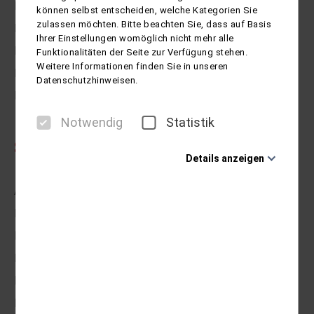
Halberstadt
können selbst entscheiden, welche Kategorien Sie
zulassen möchten. Bitte beachten Sie, dass auf Basis
Helmstedt
Ihrer Einstellungen womöglich nicht mehr alle
Hildesheim
Funktionalitäten der Seite zur Verfügung stehen.
Weitere Informationen finden Sie in unseren
Magdeburg
Datenschutzhinweisen.
Peine
Notwendig
Statistik
SÜD-OST
Details anzeigen
Notwendig
Autohof Könnern
Diese Cookies sind für den Betrieb der Seite
Braunschweig
unbedingt notwendig und ermöglichen beispielsweise
sicherheitsrelevante Funktionalitäten. Außerdem
Hannover
können wir mit dieser Art von Cookies ebenfalls
Halberstadt
erkennen, ob Sie in Ihrem Profil eingeloggt bleiben
möchten, um Ihnen unsere Dienste bei einem erneuten
Helmstedt
Besuch unserer Seite schneller zur Verfügung zu
stellen.
Hildesheim