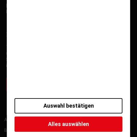
Buchhaltung
:
buchhaltung@fumu-reisen.de
Newsletteranmeldung
Tragen Sie sich jetzt für unseren E-Mail Newsletter ein, und
seien Sie immer über aktuelle Angebote, Spezialfahrten,
Sonderfahrten und Neuigkeiten von Fuhrmann Mundstock
informiert.
zur Newsletter Anmeldung
Auswahl bestätigen
ARB
Kontakt
Impressum
Datenschutz
Alles auswählen
Barrierefreiheitserklärung
Gutschein widerrufen