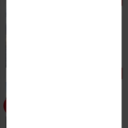
2.899,- €
Gültiger Reisepass erforderlich!
Wir
waren für Sie an Bord!
Frühlingserwachen
an Europas Küsten
Hamburg - Southampton - Vigo
(Santiago...
05.04. - 21.04.2027 (17 Tage)
3.199,- €
PREMIUM INNEN, VP
17 TAGE AB
P.P.
Wir waren für Sie an Bord!
Silvester auf Madeira
– Ein Klassiker kehrt
zurück
Marokko - Kanaren - Madeira -...