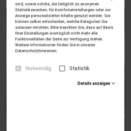
sind, sowie solche, die lediglich zu anonymen
Statistikzwecken, für Komforteinstellungen oder zur
Anzeige personalisierter Inhalte genutzt werden. Sie
können selbst entscheiden, welche Kategorien Sie
zulassen möchten. Bitte beachten Sie, dass auf Basis
Ihrer Einstellungen womöglich nicht mehr alle
Funktionalitäten der Seite zur Verfügung stehen.
Weitere Informationen finden Sie in unseren
Datenschutzhinweisen.
Notwendig
Statistik
Details anzeigen
Notwendig
Diese Cookies sind für den Betrieb der Seite
unbedingt notwendig und ermöglichen beispielsweise
sicherheitsrelevante Funktionalitäten. Außerdem
können wir mit dieser Art von Cookies ebenfalls
erkennen, ob Sie in Ihrem Profil eingeloggt bleiben
möchten, um Ihnen unsere Dienste bei einem erneuten