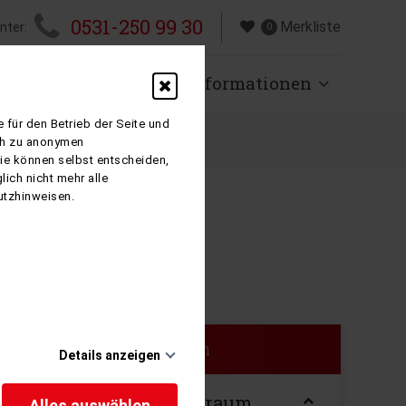
0531-250 99 30
Merkliste
nter:
0
isen
Über uns
Informationen
 für den Betrieb der Seite und
ich zu anonymen
Sie können selbst entscheiden,
ich nicht mehr alle
utzhinweisen.
Suche filtern
Details anzeigen
Reisezeitraum
Alles auswählen