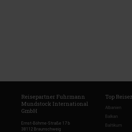
Reisepartner Fuhrmann
Top Reise
Mundstock International
Albanien
GmbH
Balkan
Ernst-Böhme-Straße 17 b
Baltikum
38112 Braunschweig