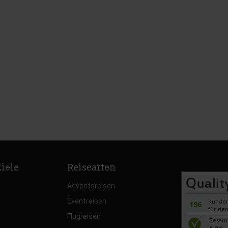
ziele
Reisearten
Adventsreisen
Eventreisen
Kunde
196
für den
Flugreisen
Gesam