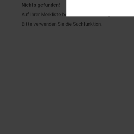
Diese Cookies sind für den Bet
Nichts gefunden!
Funktionalitäten. Außerdem könn
Auf Ihrer Merkliste befinden sich keine Ergebnisse.
möchten, um Ihnen unsere Diens
Statistik
Bitte verwenden Sie die Suchfunktion.
Um unser Angebot und unsere We
dieser Cookies können wir beis
unsere Inhalte optimieren.