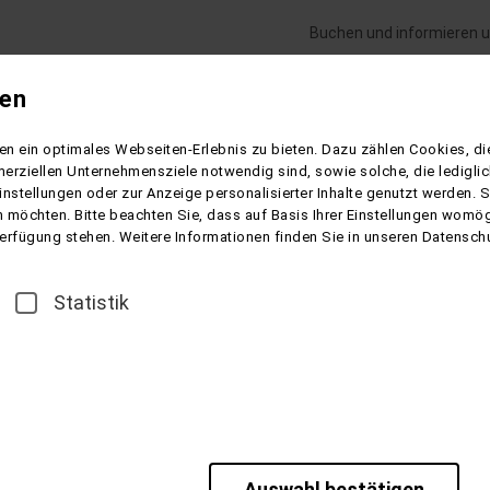
Buchen und informieren u
gen
Flugreisen
Gesundheitsreisen
Schiffsre
n ein optimales Webseiten-Erlebnis zu bieten. Dazu zählen Cookies, die
n
Kurz- und Rundreisen
erziellen Unternehmensziele notwendig sind, sowie solche, die ledigl
instellungen oder zur Anzeige personalisierter Inhalte genutzt werden. 
 möchten. Bitte beachten Sie, dass auf Basis Ihrer Einstellungen womögl
 Verfügung stehen. Weitere Informationen finden Sie in unseren Datensch
Statistik
Auswahl bestätigen