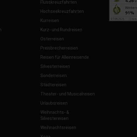
4.26
v
Flusskreuzfahrten
Weiter
Hochseekreuzfahrten
91%
07.08.2026
ⓘ Ech
Kurreisen
n
Kurz- und Rundreisen
Osterreisen
Preisbrecherreisen
Reisen für Alleinreisende
Silvesterreisen
Sonderreisen
Städtereisen
Theater- und Musicalreisen
Urlaubsreisen
Weihnachts- &
Silvestereisen
Weihnachtsreisen
Yoga