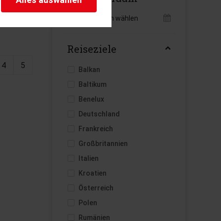
herheitsrelevante
rofil eingeloggt bleiben
Reisezeitraum wählen
stellen.
Reiseziele
istiken und Analysen. Mithilfe
s Web-Auftritts ermitteln und
4
5
Balkan
Baltikum
Benelux
Deutschland
Frankreich
Großbritannien
Italien
Kroatien
Österreich
Polen
Rumänien