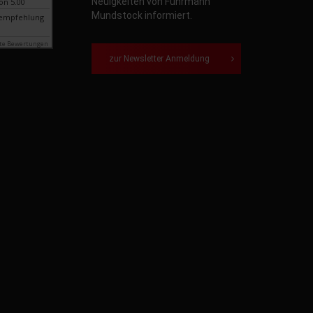
Neuigkeiten von Fuhrmann
on 5.00
Mundstock informiert.
empfehlung
te Bewertungen
zur Newsletter Anmeldung