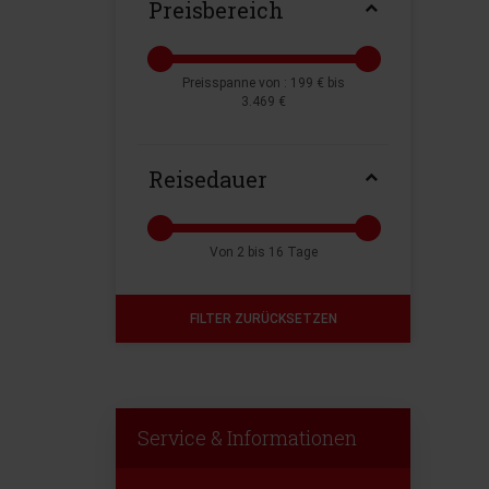
Preisbereich
Preisspanne von :
199 €
bis
3.469 €
Reisedauer
Von
2
bis
16
Tage
Service & Informationen