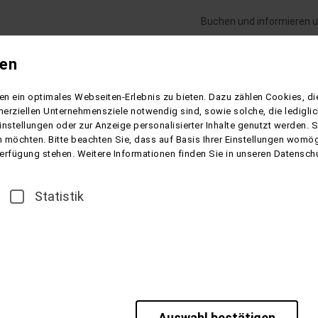
Buchen und informieren u
gen
Flugreisen
Gesundheitsreisen
Schiffsre
n ein optimales Webseiten-Erlebnis zu bieten. Dazu zählen Cookies, die
e de Luxe erleben
erziellen Unternehmensziele notwendig sind, sowie solche, die ledigl
instellungen oder zur Anzeige personalisierter Inhalte genutzt werden. 
 möchten. Bitte beachten Sie, dass auf Basis Ihrer Einstellungen womögl
 Verfügung stehen. Weitere Informationen finden Sie in unseren Datensch
rleben
Statistik
 Honfleur - Giverny - Paris
Champagne und gereift in der Normandie - scheint sich weigern z
eltischen Begriff für Kurve ab, und diesem Namen macht der Fl
Auswahl bestätigen