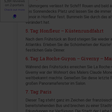
Frühmorgens verlässt Ihr Schiff Rouen und bald 
des Sonnendecks Platz und lassen Sie die immer
Renoir in Honfleur fest. Bummeln Sie durch das a
verändert hat.
5. Tag: Honfleur – Küstenrundfahrt
Nach dem Frühstück an Bord steigen Sie wieder i
Atlantiks. Erleben Sie die Schönheiten der Küst
festlichen Gala-Dinner.
6. Tag: La Roche-Guyon – Giverny – Man
Während des Frühstücks erreichen Sie La Roche-G
Giverny war der Wohnort des Malers Claude Monet
weltbekannt machte. Genießen Sie diese letzte 
großen Panoramafenster im Salon.
7. Tag: Paris
Dieser Tag steht ganz im Zeichen der französis
bereitstehenden Bus und brechen zu einer Stadtr
Erkundungen zur Verfügung. Die Stadt der Liebe 