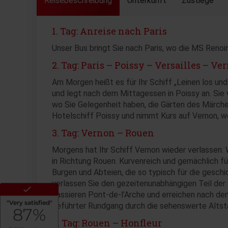
Reisebeschreibung
Unterkunft
Zustiege
1. Tag: Anreise nach Paris
Unser Bus bringt Sie nach Paris, wo die MS Renoir 
2. Tag: Paris – Poissy – Versailles – Ve
Am Morgen heißt es für Ihr Schiff „Leinen los und
und legt nach dem Mittagessen in Poissy an. Sie 
wo Sie Gelegenheit haben, die Gärten des Märchen
Hotelschiff Poissy und nimmt Kurs auf Vernon,
3. Tag: Vernon – Rouen
Morgens hat Ihr Schiff Vernon wieder verlassen. 
in Richtung Rouen. Kurvenreich und gemächlich f
Burgen und Abteien, die so typisch für die gesch
verlassen Sie den gezeitenunabhängigen Teil der S
passieren Pont-de-l’Arche und erreichen nach de
geführter Rundgang durch die sehenswerte Altst
4. Tag: Rouen – Honfleur