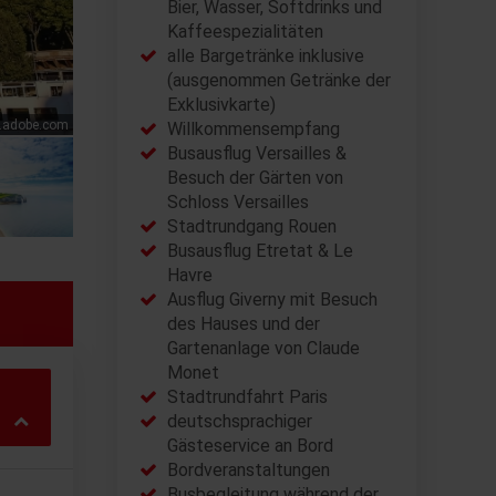
Bier, Wasser, Softdrinks und
Kaffeespezialitäten
alle Bargetränke inklusive
(ausgenommen Getränke der
Exklusivkarte)
ck.adobe.com
Willkommensempfang
Busausflug Versailles &
Besuch der Gärten von
Schloss Versailles
Stadtrundgang Rouen
Busausflug Etretat & Le
Havre
Ausflug Giverny mit Besuch
des Hauses und der
Gartenanlage von Claude
Monet
Stadtrundfahrt Paris
deutschsprachiger
Gästeservice an Bord
Bordveranstaltungen
Busbegleitung während der