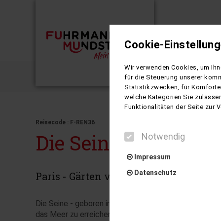
Cookie-Einstellun
Busreisen
Wir verwenden Cookies, um Ihne
Die Sein
für die Steuerung unserer komm
Statistikzwecken, für Komforte
welche Kategorien Sie zulassen
Funktionalitäten der Seite zur
Reisecode : F-REN36
Die Seine de Luxe e
Notwendig
Impressum
Datenschutz
Paris - Gärten von Versailles - Rouen -
Die Seine - geboren in Burgund, aufgewachsen in der 
das Meer zu erreichen. Das Wort Seine stammt vom k
Notwendig