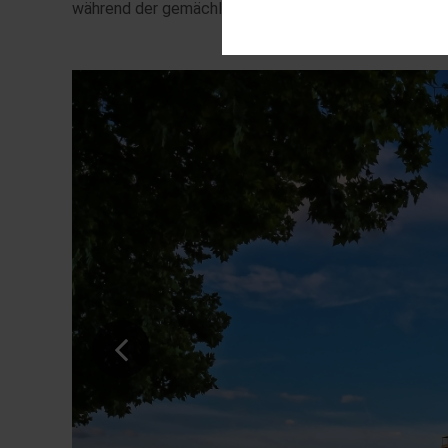
während der gemächlichen Fahrt in Richtung Meer alle
Diese Cookies sind für den Bet
Funktionalitäten. Außerdem könn
möchten, um Ihnen unsere Diens
Statistik
Um unser Angebot und unsere We
dieser Cookies können wir beis
unsere Inhalte optimieren.