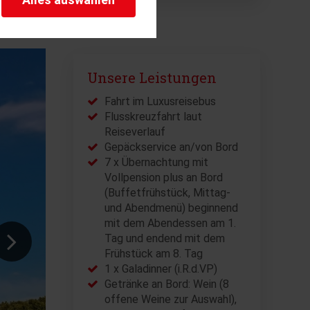
herheitsrelevante
rofil eingeloggt bleiben
stellen.
istiken und Analysen. Mithilfe
Unsere Leistungen
s Web-Auftritts ermitteln und
Fahrt im Luxusreisebus
Flusskreuzfahrt laut
Reiseverlauf
Gepäckservice an/von Bord
7 x Übernachtung mit
Vollpension plus an Bord
(Buffetfrühstück, Mittag-
und Abendmenü) beginnend
mit dem Abendessen am 1.
Tag und endend mit dem
Frühstück am 8. Tag
1 x Galadinner (i.R.d.VP)
Getränke an Bord: Wein (8
offene Weine zur Auswahl),