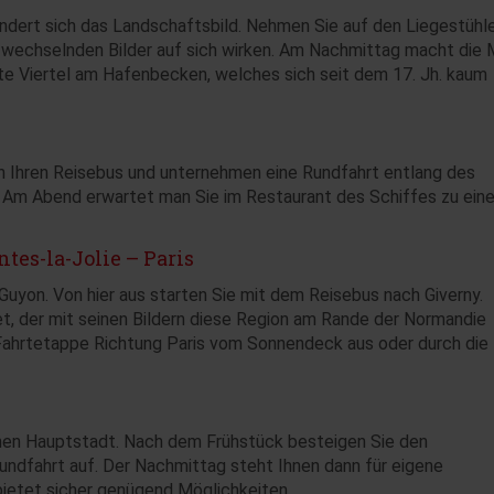
ändert sich das Landschaftsbild. Nehmen Sie auf den Liegestühl
 wechselnden Bilder auf sich wirken. Am Nachmittag macht die
lte Viertel am Hafenbecken, welches sich seit dem 17. Jh. kaum
n Ihren Reisebus und unternehmen eine Rundfahrt entlang des
e! Am Abend erwartet man Sie im Restaurant des Schiffes zu ein
tes-la-Jolie – Paris
uyon. Von hier aus starten Sie mit dem Reisebus nach Giverny.
, der mit seinen Bildern diese Region am Rande der Normandie
Fahrtetappe Richtung Paris vom Sonnendeck aus oder durch die
chen Hauptstadt. Nach dem Frühstück besteigen Sie den
undfahrt auf. Der Nachmittag steht Ihnen dann für eigene
bietet sicher genügend Möglichkeiten.