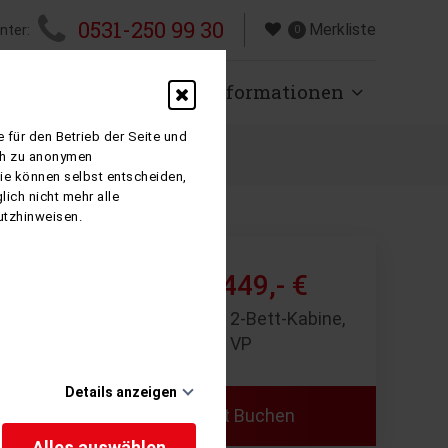
0531-250 99 30
Merkliste
nter:
0
isen
Über uns
Informationen
 für den Betrieb der Seite und
ich zu anonymen
Sie können selbst entscheiden,
ich nicht mehr alle
utzhinweisen.
2.449,- €
ab
8 Tage p. P. 2-Bett-Kabine,
VP
Details anzeigen
u wollen,
Jetzt Buchen
uss
Alles auswählen