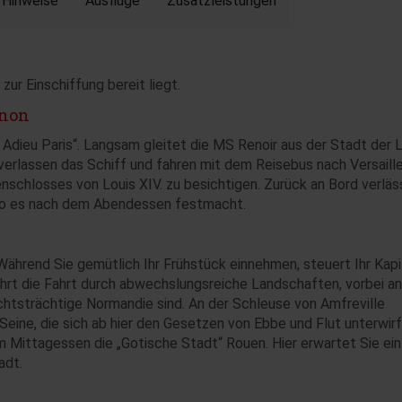
Hinweise
Ausflüge
Zusatzleistungen
zur Einschiffung bereit liegt.
rnon
 Adieu Paris“. Langsam gleitet die MS Renoir aus der Stadt der 
verlassen das Schiff und fahren mit dem Reisebus nach Versaille
schlosses von Louis XIV. zu besichtigen. Zurück an Bord verläss
 wo es nach dem Abendessen festmacht.
Während Sie gemütlich Ihr Frühstück einnehmen, steuert Ihr Kap
ührt die Fahrt durch abwechslungsreiche Landschaften, vorbei an
ichtsträchtige Normandie sind. An der Schleuse von Amfreville
eine, die sich ab hier den Gesetzen von Ebbe und Flut unterwirf
m Mittagessen die „Gotische Stadt“ Rouen. Hier erwartet Sie ein
adt.