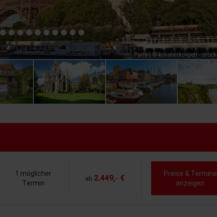
Paris | © kovalenkovpetr - sto
1 möglicher
Preise & Termine
2.449,- €
ab
Termin
anzeigen