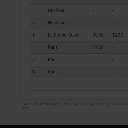
Honfleur
-
-
5
Honfleur
-
-
6
La Roche-Guyon
08:30
12:30
Paris
21:00
-
7
Paris
-
-
8
Paris
-
-
Bildnachweis: © kovalenkovpetr - stock.adobe.com, © sarymsakov.com - stock.adobe.c
Fotolia