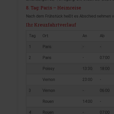
8. Tag: Paris – Heimreise
Nach dem Frühstück heißt es Abschied nehmen von
Ihr Kreuzfahrtverlauf
Tag
Ort
An
Ab
1
Paris
-
-
2
Paris
-
07:00
Poissy
13:30
18:00
Vernon
23:00
-
3
Vernon
-
06:00
Rouen
14:00
-
4
Rouen
-
07:00