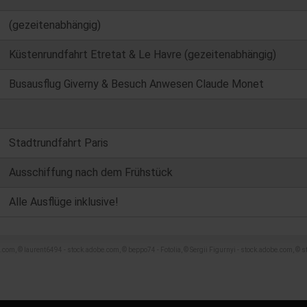
(gezeitenabhängig)
Küstenrundfahrt Etretat & Le Havre (gezeitenabhängig)
Busausflug Giverny & Besuch Anwesen Claude Monet
Stadtrundfahrt Paris
Ausschiffung nach dem Frühstück
Alle Ausflüge inklusive!
om, © laurent6494 - stock.adobe.com, © beppo74 - Fotolia, © Sergii Figurnyi - stock.adobe.com, © s