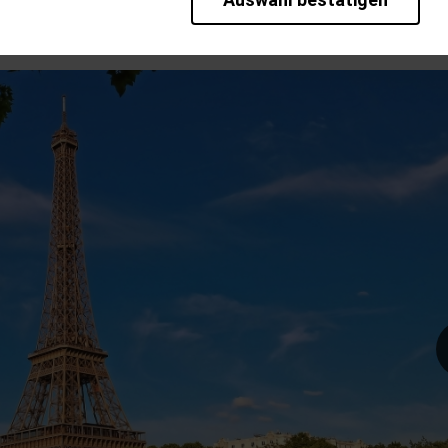
 Ehre.
rieb der Seite unbedingt notwendig und ermöglichen beispielsweise sic
en wir mit dieser Art von Cookies ebenfalls erkennen, ob Sie in Ihrem P
te bei einem erneuten Besuch unserer Seite schneller zur Verfügung zu 
bseite weiter zu verbessern, erfassen wir anonymisierte Daten für Stat
pielsweise die Besucherzahlen und den Effekt bestimmter Seiten unsere