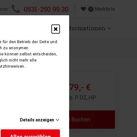
0531-250 99 30
Merkliste
nter:
0
isen
Über uns
Informationen
 für den Betrieb der Seite und
ich zu anonymen
Sie können selbst entscheiden,
ich nicht mehr alle
utzhinweisen.
779,- €
ab
5 Tage p. P. DZ, HP
Jetzt Buchen
Details anzeigen
rt für die
e
Alles auswählen