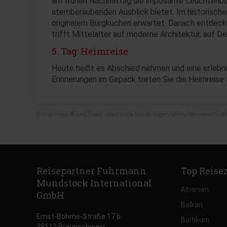
am frühen Nachmittag die imposante Leuchtenbur
atemberaubenden Ausblick bietet. Im historische
originalem Burgkuchen erwartet. Danach entdecken
trifft Mittelalter auf moderne Architektur, auf D
5. Tag: Heimreise
Heute heißt es Abschied nehmen und eine erlebni
Erinnerungen im Gepäck treten Sie die Heimreise
Bildnachweis: © Gerd Gropp - stock.adobe.com, © Jürgen Hellwig/Sternevent GmbH
Reisepartner Fuhrmann
Top Reise
Mundstock International
Albanien
GmbH
Balkan
Ernst-Böhme-Straße 17 b
Baltikum
38112 Braunschweig