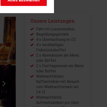
herheitsrelevante
rofil eingeloggt bleiben
stellen.
Unsere Leistungen
istiken und Analysen. Mithilfe
s Web-Auftritts ermitteln und
Fahrt im Luxusreisebus
Begrüßungsgetränk
4 x Übernachtung im DZ
4 x reichhaltiges
Frühstücksbuffet
2 x Abendessen als Menü
oder Buffet
2 x Festtagsessen als Menü
oder Buffet
Weihnachtliches
Kaffeetrinken mit Besuch
vom Weihnachtsmann am
24.12.
Weihnachtliche
Aufmerksamkeit pro Gast