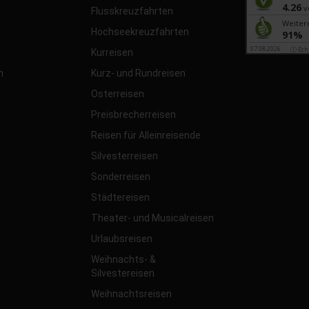
4.26
v
Flusskreuzfahrten
Weiter
Hochseekreuzfahrten
91%
07.08.2026
ⓘ Ech
Kurreisen
n
Kurz- und Rundreisen
Osterreisen
Preisbrecherreisen
Reisen für Alleinreisende
Silvesterreisen
Sonderreisen
Städtereisen
Theater- und Musicalreisen
Urlaubsreisen
Weihnachts- &
Silvestereisen
Weihnachtsreisen