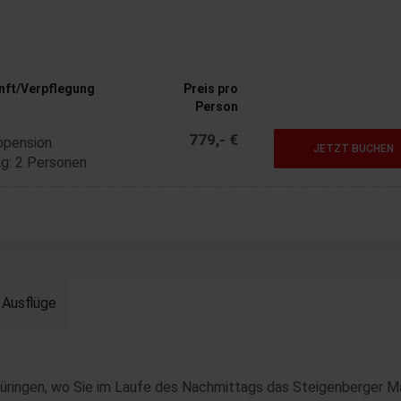
nft/Verpflegung
Preis pro
Person
779,- €
bpension
JETZT BUCHEN
g: 2 Personen
Ausflüge
hüringen, wo Sie im Laufe des Nachmittags das Steigenberger M