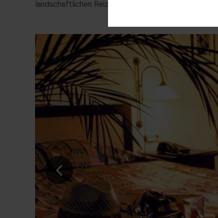
landschaftlichen Reize. Eine einzigartige Kulisse, die
Diese Cookies sind für den Bet
Funktionalitäten. Außerdem könn
möchten, um Ihnen unsere Diens
Statistik
Um unser Angebot und unsere We
dieser Cookies können wir beis
unsere Inhalte optimieren.