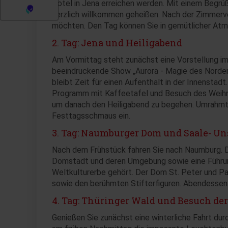
Hotel in Jena erreichen werden. Mit einem Begr
herzlich willkommen geheißen. Nach der Zimmerve
möchten. Den Tag können Sie in gemütlicher Atm
2. Tag: Jena und Heiligabend
Am Vormittag steht zunächst eine Vorstellung im
beeindruckende Show „Aurora - Magie des Nordens
bleibt Zeit für einen Aufenthalt in der Innensta
Programm mit Kaffeetafel und Besuch des Weihna
um danach den Heiligabend zu begehen. Umrahmt v
Festtagsschmaus ein.
3. Tag: Naumburger Dom und Saale- Un
Nach dem Frühstück fahren Sie nach Naumburg. Do
Domstadt und deren Umgebung sowie eine Führ
Weltkulturerbe gehört. Der Dom St. Peter und Pa
sowie den berühmten Stifterfiguren. Abendessen 
4
. Tag: Thüringer Wald und Besuch de
Genießen Sie zunächst eine winterliche Fahrt dur