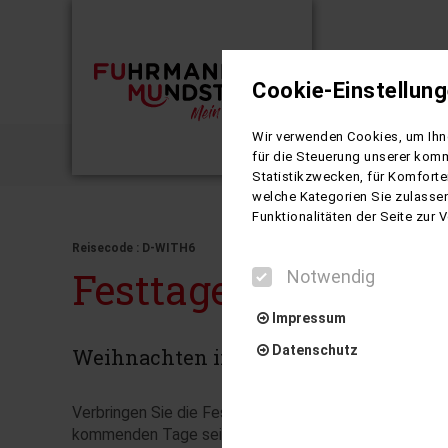
Cookie-Einstellun
Busreisen
Wir verwenden Cookies, um Ihne
Festtage
für die Steuerung unserer komm
Statistikzwecken, für Komforte
welche Kategorien Sie zulassen
Funktionalitäten der Seite zur
Reisecode : D-WITH6
Festtage á la Steige
Notwendig
Impressum
Datenschutz
Weihnachten in Thüringen
Verbringen Sie die Festtage im herrlichen Thüringer Wa
kommenden Tage sein wird. Diese Stadt besticht durch
Notwendig