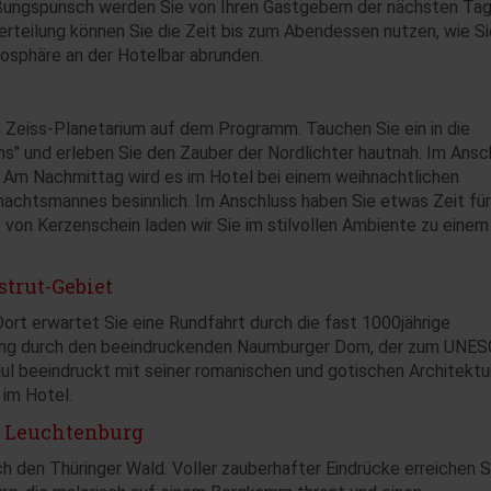
üßungspunsch werden Sie von Ihren Gastgebern der nächsten Ta
rteilung können Sie die Zeit bis zum Abendessen nutzen, wie Si
osphäre an der Hotelbar abrunden.
 Zeiss-Planetarium auf dem Programm. Tauchen Sie ein in die
" und erleben Sie den Zauber der Nordlichter hautnah. Im Ansc
dt. Am Nachmittag wird es im Hotel bei einem weihnachtlichen
chtsmannes besinnlich. Im Anschluss haben Sie etwas Zeit für 
on Kerzenschein laden wir Sie im stilvollen Ambiente zu einem
strut-Gebiet
rt erwartet Sie eine Rundfahrt durch die fast 1000jährige
ung durch den beeindruckenden Naumburger Dom, der zum UNE
ul beeindruckt mit seiner romanischen und gotischen Architektu
im Hotel.
r Leuchtenburg
ch den Thüringer Wald. Voller zauberhafter Eindrücke erreichen S