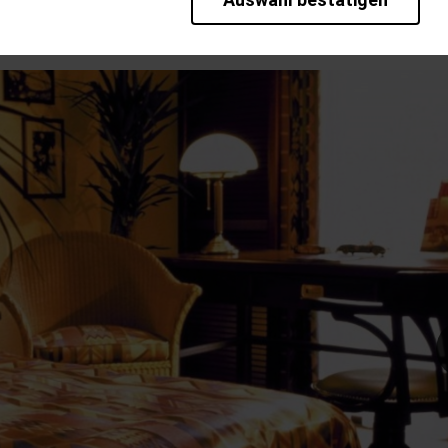
 der kleinen Großstadt einen besonderen Charme verleiht.
rieb der Seite unbedingt notwendig und ermöglichen beispielsweise sic
en wir mit dieser Art von Cookies ebenfalls erkennen, ob Sie in Ihrem P
te bei einem erneuten Besuch unserer Seite schneller zur Verfügung zu 
bseite weiter zu verbessern, erfassen wir anonymisierte Daten für Stat
pielsweise die Besucherzahlen und den Effekt bestimmter Seiten unsere