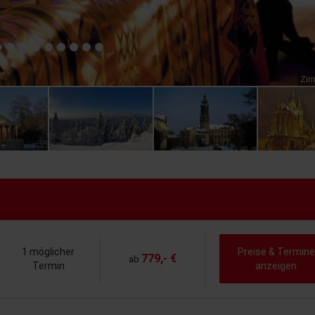
Zim
1 möglicher
Preise & Termine
779,- €
ab
Termin
anzeigen