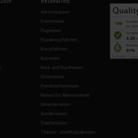
ziele
Reisearten
Adventsreisen
Eventreisen
Kunde
196
für den
Flugreisen
Gesam
4.26
v
Flusskreuzfahrten
Weiter
Kreuzfahrten
91%
05.08.2026
ⓘ Ech
Kurreisen
n
Kurz- und Rundreisen
Osterreisen
Preisbrecherreisen
Reisen für Alleinreisende
Silvesterreisen
Sonderreisen
Städtereisen
Theater- und Musicalreisen