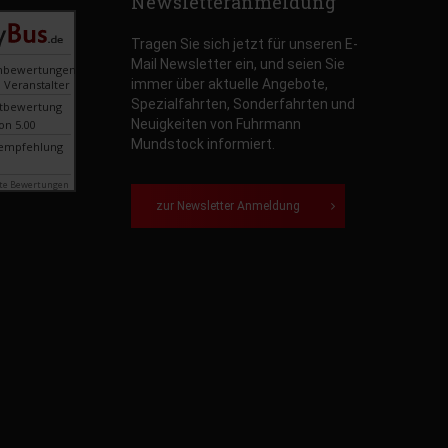
Newsletteranmeldung
Tragen Sie sich jetzt für unseren E-
Mail Newsletter ein, und seien Sie
nbewertungen
immer über aktuelle Angebote,
 Veranstalter
Spezialfahrten, Sonderfahrten und
tbewertung
Neuigkeiten von Fuhrmann
on 5.00
Mundstock informiert.
empfehlung
te Bewertungen
zur Newsletter Anmeldung