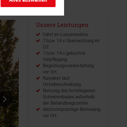
herheitsrelevante
rofil eingeloggt bleiben
stellen.
Unsere Leistungen
istiken und Analysen. Mithilfe
s Web-Auftritts ermitteln und
Fahrt im Luxusreisebus
7 bzw. 14 x Übernachtung im
DZ
7 bzw. 14 x gebuchte
Verpflegung
Begrüßungsveranstaltung
vor Ort
Kurpaket laut
Hotelbeschreibung
Nutzung des hoteleigenen
Schwimmbades außerhalb
der Behandlungszeiten
deutschsprachige Betreuung
vor Ort