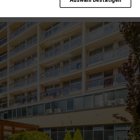
rieb der Seite unbedingt notwendig und ermöglichen beispielsweise sic
en wir mit dieser Art von Cookies ebenfalls erkennen, ob Sie in Ihrem P
te bei einem erneuten Besuch unserer Seite schneller zur Verfügung zu 
bseite weiter zu verbessern, erfassen wir anonymisierte Daten für Stat
pielsweise die Besucherzahlen und den Effekt bestimmter Seiten unsere