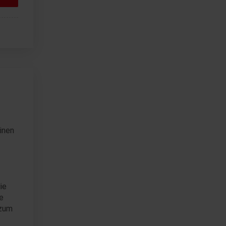
inen
ie
e
 zum