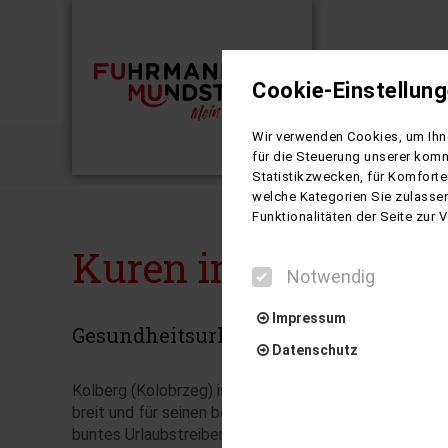
Cookie-Einstellun
Busreisen
Wir verwenden Cookies, um Ihne
Kuren in 
für die Steuerung unserer komm
Statistikzwecken, für Komforte
welche Kategorien Sie zulassen
Funktionalitäten der Seite zur
Kuren in Kolberg - °
Notwendig
Impressum
Gesundheitsurlaub an der polnischen
Datenschutz
Kolberg (Kolobrzeg) ist eine der ältesten Städte Ost
breit und für seinen besonders feinkörnigen Sand bek
buntes Urlaubstreiben. Die sehr saubere, jod- und eise
Notwendig