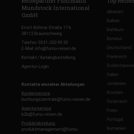
Reisepartner Fuhrmann
Top Reise
Mundstock International
Albanien
GmbH
Balkan
Ernst-Böhme-Straße 17 b
Baltikum
38112 Braunschweig
Benelux
Telefon: 0531-250 99 30
Deutschland
E-Mail: info@fumu-reisen.de
Frankreich
Kontakt / Katalogbestellung
Großbritannie
Agentur-Login
Italien
Jordanien
Kontakte einzelner Abteilungen
:
Kroatien
Kundenservice
:
buchungszentrale@fumu-reisen.de
Österreich
Agenturservice
:
Polen
b2b@fumu-reisen.de
Portugal
Produktabteilung:
Rumänien
produktmanagement@fumu-