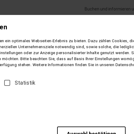
Buchen und informieren u
gen
Flugreisen
Gesundheitsreisen
Schiffsre
n ein optimales Webseiten-Erlebnis zu bieten. Dazu zählen Cookies, die
Kolberg - Hotel Ikar
erziellen Unternehmensziele notwendig sind, sowie solche, die ledigl
instellungen oder zur Anzeige personalisierter Inhalte genutzt werden. 
 möchten. Bitte beachten Sie, dass auf Basis Ihrer Einstellungen womögl
 Verfügung stehen. Weitere Informationen finden Sie in unseren Datensch
°°Kurhotel Ikar
Statistik
 Ostsee
pommerns und der größte Kurort in Polen. Der Strand von Kolberg
annt. Während der Sommermonate herrscht hier überall ein lebha
nhaltige Seeluft wird als natürliches Heilmittel, insbesondere be
Auswahl bestätigen