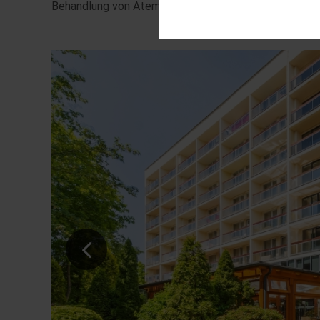
Behandlung von Atemwegserkrankungen genutzt.
Diese Cookies sind für den Bet
Funktionalitäten. Außerdem könn
möchten, um Ihnen unsere Diens
Statistik
Um unser Angebot und unsere We
dieser Cookies können wir beis
unsere Inhalte optimieren.