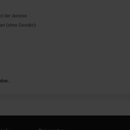
d der Anreise.
llen (ohne Gewähr)
:
hbar.