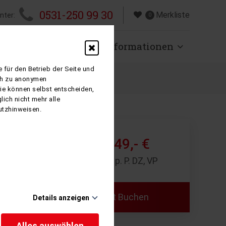
0531-250 99 30
Merkliste
nter:
0
isen
Über uns
Informationen
 für den Betrieb der Seite und
ich zu anonymen
Sie können selbst entscheiden,
ich nicht mehr alle
utzhinweisen.
649,- €
ab
8 Tage p. P. DZ, VP
Jetzt Buchen
 ist sehr
Details anzeigen
ftes,
i der
Alles auswählen