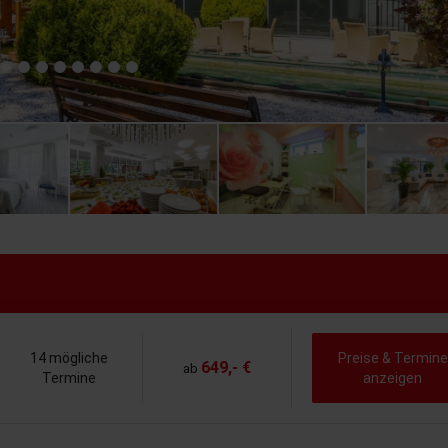
14 mögliche
Preise & Termine
649,- €
ab
Termine
anzeigen