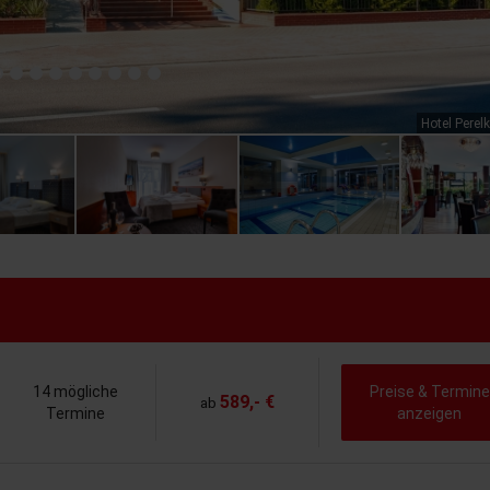
Hotel Perelk
14 mögliche
Preise & Termine
589,- €
ab
Termine
anzeigen