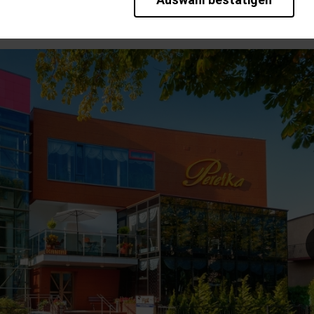
rieb der Seite unbedingt notwendig und ermöglichen beispielsweise sic
en wir mit dieser Art von Cookies ebenfalls erkennen, ob Sie in Ihrem P
te bei einem erneuten Besuch unserer Seite schneller zur Verfügung zu 
bseite weiter zu verbessern, erfassen wir anonymisierte Daten für Stat
pielsweise die Besucherzahlen und den Effekt bestimmter Seiten unsere