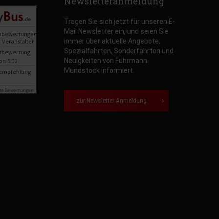
Newsletteranmeldung
Tragen Sie sich jetzt für unseren E-
Mail Newsletter ein, und seien Sie
nbewertungen
immer über aktuelle Angebote,
 Veranstalter
Spezialfahrten, Sonderfahrten und
tbewertung
Neuigkeiten von Fuhrmann
on 5.00
Mundstock informiert.
empfehlung
te Bewertungen
zur Newsletter Anmeldung