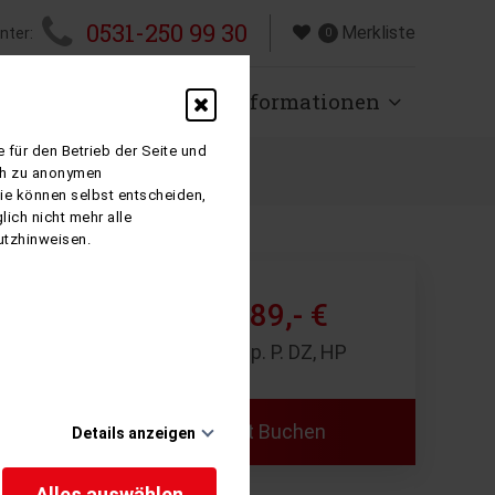
0531-250 99 30
Merkliste
nter:
0
isen
Über uns
Informationen
 für den Betrieb der Seite und
ich zu anonymen
Sie können selbst entscheiden,
ich nicht mehr alle
utzhinweisen.
589,- €
ab
8 Tage p. P. DZ, HP
Jetzt Buchen
 ist sehr
Details anzeigen
ftes,
i der
Alles auswählen