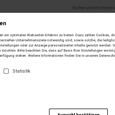
Buchen und informieren u
gen
Flugreisen
Gesundheitsreisen
Schiffsre
n ein optimales Webseiten-Erlebnis zu bieten. Dazu zählen Cookies, die
Kolberg - Hotel Perelka
erziellen Unternehmensziele notwendig sind, sowie solche, die ledigl
instellungen oder zur Anzeige personalisierter Inhalte genutzt werden. 
 möchten. Bitte beachten Sie, dass auf Basis Ihrer Einstellungen womögl
 Verfügung stehen. Weitere Informationen finden Sie in unseren Datensch
°°°Kurhaus Perelka
Statistik
 Ostsee
pommerns und der größte Kurort in Polen. Der Strand von Kolberg
annt. Während der Sommermonate herrscht hier überall ein lebha
nhaltige Seeluft wird als natürliches Heilmittel, insbesondere be
Auswahl bestätigen