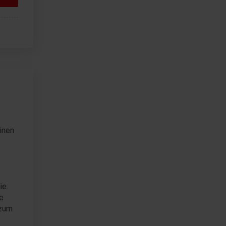
inen
ie
e
 zum