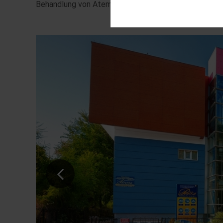
Behandlung von Atemwegserkrankungen genutzt.
Diese Cookies sind für den Bet
Funktionalitäten. Außerdem könn
möchten, um Ihnen unsere Diens
Statistik
Um unser Angebot und unsere We
dieser Cookies können wir beis
unsere Inhalte optimieren.