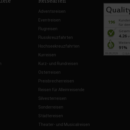
ziele
Reisearten
Adventsreisen
Eventreisen
Kunde
196
für den
Flugreisen
Gesam
4.26
v
Flusskreuzfahrten
Weiter
Hochseekreuzfahrten
91%
06.08.2026
ⓘ Ech
Kurreisen
n
Kurz- und Rundreisen
Osterreisen
Preisbrecherreisen
Reisen für Alleinreisende
Silvesterreisen
Sonderreisen
Städtereisen
Theater- und Musicalreisen