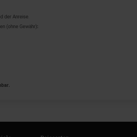
d der Anreise.
llen (ohne Gewähr)
:
hbar.