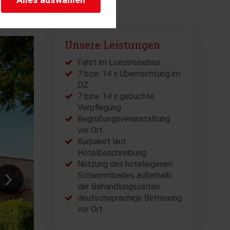
herheitsrelevante
rofil eingeloggt bleiben
stellen.
Unsere Leistungen
istiken und Analysen. Mithilfe
s Web-Auftritts ermitteln und
Fahrt im Luxusreisebus
7 bzw. 14 x Übernachtung im
DZ
7 bzw. 14 x gebuchte
Verpflegung
Begrüßungsveranstaltung
vor Ort
Kurpaket laut
Hotelbeschreibung
Nutzung des hoteleigenen
Schwimmbades außerhalb
der Behandlungszeiten
deutschsprachige Betreuung
vor Ort