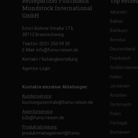
Reisepartner Fuhrmann
Top Reise
Mundstock International
Albanien
GmbH
Balkan
Ernst-Böhme-Straße 17 b
Baltikum
38112 Braunschweig
Benelux
Telefon: 0531-250 99 30
Deutschland
E-Mail: info@fumu-reisen.de
Frankreich
Kontakt / Katalogbestellung
Großbritannie
Agentur-Login
Italien
Jordanien
Kontakte einzelner Abteilungen
:
Kroatien
Kundenservice
:
buchungszentrale@fumu-reisen.de
Österreich
Agenturservice
:
Polen
b2b@fumu-reisen.de
Portugal
Produktabteilung:
Rumänien
produktmanagement@fumu-