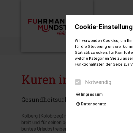
Cookie-Einstellun
Busreisen
Wir verwenden Cookies, um Ihne
Kuren in 
für die Steuerung unserer komm
Statistikzwecken, für Komforte
welche Kategorien Sie zulassen
Funktionalitäten der Seite zur
Kuren in Kolberg - 
Notwendig
Impressum
Gesundheitsurlaub an der polnischen
Datenschutz
Kolberg (Kolobrzeg) ist eine der ältesten Städte Ost
breit und für seinen besonders feinkörnigen Sand bek
buntes Urlaubstreiben. Die sehr saubere, jod- und eise
Notwendig