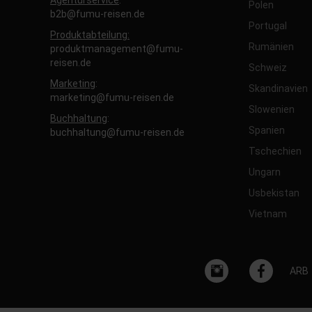
Agenturservice
:
Polen
b2b@fumu-reisen.de
Portugal
Produktabteilung:
Rumänien
produktmanagement@fumu-
reisen.de
Schweiz
Marketing
:
Skandinavien
marketing@fumu-reisen.de
Slowenien
Buchhaltung
:
Spanien
buchhaltung@fumu-reisen.de
Tschechien
Ungarn
Usbekistan
Vietnam
ARB