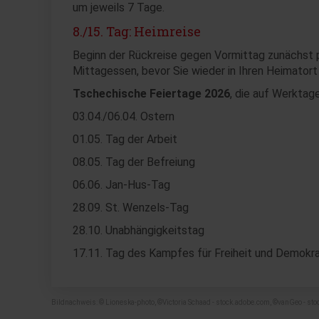
um jeweils 7 Tage.
8./15. Tag: Heimreise
Beginn der Rückreise gegen Vormittag zunächst pe
Mittagessen, bevor Sie wieder in Ihren Heimatort
Tschechische Feiertage 2026
, die auf Werktag
03.04./06.04. Ostern
01.05. Tag der Arbeit
08.05. Tag der Befreiung
06.06. Jan-Hus-Tag
28.09. St. Wenzels-Tag
28.10. Unabhängigkeitstag
17.11. Tag des Kampfes für Freiheit und Demokra
Bildnachweis: © Lioneska-photo, ©Victoria Schaad - stock.adobe.com, ©vanGeo - st