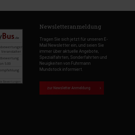
Newsletteranmeldung
Tragen Sie sich jetzt für unseren E-
Mail Newsletter ein, und seien Sie
nbewertungen
immer über aktuelle Angebote,
 Veranstalter
Spezialfahrten, Sonderfahrten und
tbewertung
Neuigkeiten von Fuhrmann
on 5.00
Mundstock informiert.
empfehlung
te Bewertungen
zur Newsletter Anmeldung