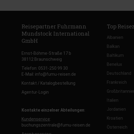
Reisepartner Fuhrmann
Top Reise
Mundstock International
Albanien
GmbH
Balkan
Ernst-Böhme-Straße 17 b
Baltikum
38112 Braunschweig
Benelux
Telefon: 0531-250 99 30
Deutschland
E-Mail: info@fumu-reisen.de
Frankreich
Kontakt / Katalogbestellung
Großbritannie
Agentur-Login
Italien
Jordanien
Kontakte einzelner Abteilungen
:
Kroatien
Kundenservice
:
buchungszentrale@fumu-reisen.de
Österreich