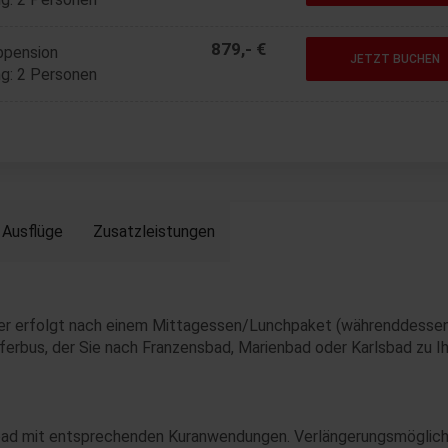
879,- €
bpension
JETZT BUCHEN
g: 2 Personen
Ausflüge
Zusatzleistungen
er erfolgt nach einem Mittagessen/Lunchpaket (währenddessen
ferbus, der Sie nach Franzensbad, Marienbad oder Karlsbad zu I
bad mit entsprechenden Kuranwendungen. Verlängerungsmöglich