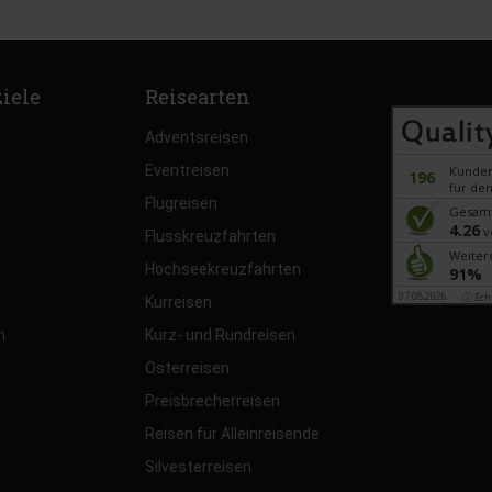
ziele
Reisearten
Adventsreisen
Eventreisen
Kunde
196
für den
Flugreisen
Gesam
4.26
v
Flusskreuzfahrten
Weiter
Hochseekreuzfahrten
91%
07.08.2026
ⓘ Ech
Kurreisen
n
Kurz- und Rundreisen
Osterreisen
Preisbrecherreisen
Reisen für Alleinreisende
Silvesterreisen