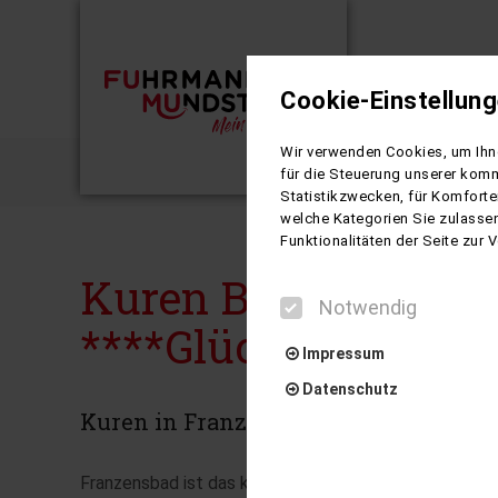
Cookie-Einstellun
Busreisen
Wir verwenden Cookies, um Ihne
Marienba
für die Steuerung unserer komm
Statistikzwecken, für Komforte
welche Kategorien Sie zulassen
Funktionalitäten der Seite zur
Kuren Böhmisches B
Notwendig
****Glückshotel, M
Impressum
Datenschutz
Kuren in Franzensbad, Marienbad ode
Franzensbad ist das kleinste und ruhigste Heilbad de
Notwendig