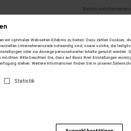
Buchen und informieren u
gen
Flugreisen
Gesundheitsreisen
Schiffsre
n ein optimales Webseiten-Erlebnis zu bieten. Dazu zählen Cookies, die
d - Glückshotel
erziellen Unternehmensziele notwendig sind, sowie solche, die ledigl
instellungen oder zur Anzeige personalisierter Inhalte genutzt werden. 
 möchten. Bitte beachten Sie, dass auf Basis Ihrer Einstellungen womögl
 Verfügung stehen. Weitere Informationen finden Sie in unseren Datensch
äderdreieck -
Statistik
arienbad
r Karlsbad
s Böhmischen Bäderdreiecks. Die Wege sind kurz, meist eben, un
Auswahl bestätigen