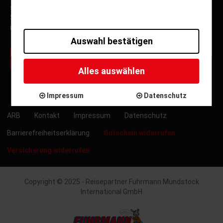
seien Sie immer über aktuelle Angebote, Spezialfahrten,
Sonderfahrten und Neuigkeiten von Fuhrmann Mundstock
informiert.
Auswahl bestätigen
zur Newsletter Anmeldung
Alles auswählen
Impressum
Datenschutz
ARB
Kontakt
Impressum
Datenschutz
Barrierefreiheitserklärung
Gutschein widerrufen
Versicherung widerrufen
Copyright © 2025 - Reisepartner Fuhrmann Mundstock
International GmbH