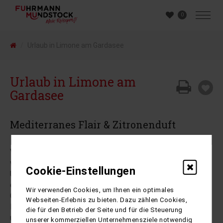
0
Urlaub in Limone am Gardasee
Urlaub in Limone am
Gardasee
Mediterranes Flair & Zitronenduft
Verbringen Sie entspannte Urlaubstage am
wunderschönen Gardasee.
Limone ist ein berühmter
Cookie-Einstellungen
Urlaubsort mit dem Charme eines Fischerstädtchens und
einem Klima, welches zu den mildesten des gesamten
Wir verwenden Cookies, um Ihnen ein optimales
Gardaseeraumes zählt. Durch die steil hochaufragenden
Webseiten-Erlebnis zu bieten. Dazu zählen Cookies,
Felswände ist Limone vor kühlen Nordwinden geschützt
die für den Betrieb der Seite und für die Steuerung
und die Sonne kann ihre volle Wärme über den Ort
unserer kommerziellen Unternehmensziele notwendig