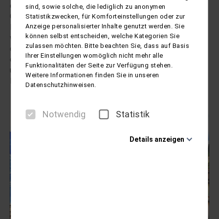
ergießen. Die üppige Mittelmeervegetation mit
sind, sowie solche, die lediglich zu anonymen
Olivenhainen und Zitronengärten prägen das romantische
Statistikzwecken, für Komforteinstellungen oder zur
Anzeige personalisierter Inhalte genutzt werden. Sie
Bild. Mehrere Wanderrouten führen durch die
können selbst entscheiden, welche Kategorien Sie
wundervollen Promenaden bis ins San Giovanni Tal und auf
zulassen möchten. Bitte beachten Sie, dass auf Basis
die umliegenden Berge. Die lebhafte Innenstadt rund um
Ihrer Einstellungen womöglich nicht mehr alle
den alten Hafen mit unzähligen Geschäften, Boutiquen
Funktionalitäten der Seite zur Verfügung stehen.
und Cafés, ist komplett Fußgängerzone und lädt zum
Weitere Informationen finden Sie in unseren
Bummeln und Flanieren ein.
Datenschutzhinweisen.
Notwendig
Statistik
Details anzeigen
Notwendig
Diese Cookies sind für den Betrieb der Seite
unbedingt notwendig und ermöglichen beispielsweise
sicherheitsrelevante Funktionalitäten. Außerdem
können wir mit dieser Art von Cookies ebenfalls
erkennen, ob Sie in Ihrem Profil eingeloggt bleiben
möchten, um Ihnen unsere Dienste bei einem erneuten