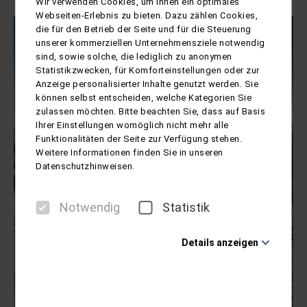
Wir verwenden Cookies, um Ihnen ein optimales
Webseiten-Erlebnis zu bieten. Dazu zählen Cookies,
die für den Betrieb der Seite und für die Steuerung
unserer kommerziellen Unternehmensziele notwendig
sind, sowie solche, die lediglich zu anonymen
Statistikzwecken, für Komforteinstellungen oder zur
Anzeige personalisierter Inhalte genutzt werden. Sie
können selbst entscheiden, welche Kategorien Sie
zulassen möchten. Bitte beachten Sie, dass auf Basis
Ihrer Einstellungen womöglich nicht mehr alle
Funktionalitäten der Seite zur Verfügung stehen.
Weitere Informationen finden Sie in unseren
Datenschutzhinweisen.
Notwendig
Statistik
Details anzeigen
Notwendig
Diese Cookies sind für den Betrieb der Seite
unbedingt notwendig und ermöglichen beispielsweise