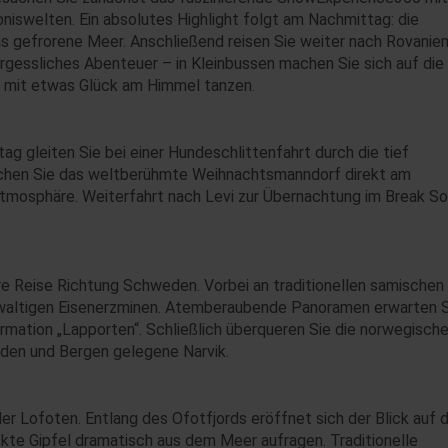
bniswelten. Ein absolutes Highlight folgt am Nachmittag: die
s gefrorene Meer. Anschließend reisen Sie weiter nach Rovaniem
gessliches Abenteuer – in Kleinbussen machen Sie sich auf die
e mit etwas Glück am Himmel tanzen.
g gleiten Sie bei einer Hundeschlittenfahrt durch die tief
chen Sie das weltberühmte Weihnachtsmanndorf direkt am
 Atmosphäre. Weiterfahrt nach Levi zur Übernachtung im Break S
re Reise Richtung Schweden. Vorbei an traditionellen samischen
gewaltigen Eisenerzminen. Atemberaubende Panoramen erwarten S
rmation „Lapporten“. Schließlich überqueren Sie die norwegisch
rden und Bergen gelegene Narvik.
er Lofoten. Entlang des Ofotfjords eröffnet sich der Blick auf d
te Gipfel dramatisch aus dem Meer aufragen. Traditionelle