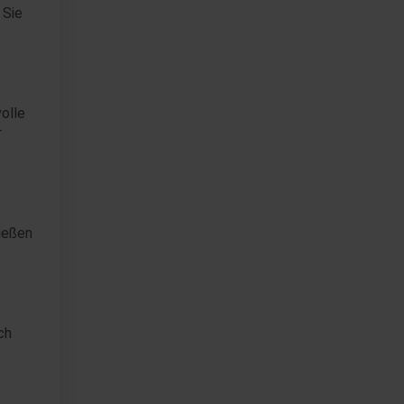
 Sie
olle
r
ießen
ch