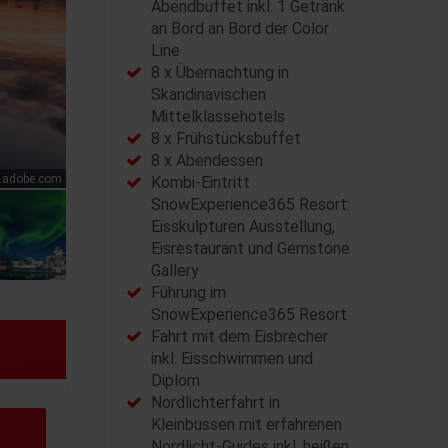
Abendbuffet inkl. 1 Getränk
an Bord an Bord der Color
Line
8 x Übernachtung in
Skandinavischen
Mittelklassehotels
8 x Frühstücksbuffet
8 x Abendessen
k.adobe.com
Kombi-Eintritt
SnowExperience365 Resort:
Eisskulpturen Ausstellung,
Eisrestaurant und Gemstone
Gallery
Führung im
SnowExperience365 Resort
Fahrt mit dem Eisbrecher
inkl. Eisschwimmen und
Diplom
Nordlichterfahrt in
Kleinbussen mit erfahrenen
Nordlicht-Guides inkl. heißen