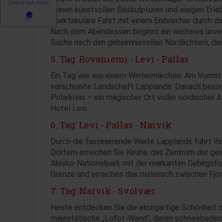
seinen kunstvollen Eisskulpturen und eisigen Erle
spektakuläre Fahrt mit einem Eisbrecher durch da
Nach dem Abendessen beginnt ein weiteres unver
Suche nach den geheimnisvollen Nordlichtern, di
5. Tag: Rovaniemi - Levi - Pallas
Ein Tag wie aus einem Wintermärchen: Am Vormitta
verschneite Landschaft Lapplands. Danach besu
Polarkreis – ein magischer Ort voller nordischer
Hotel Levi.
6. Tag: Levi - Pallas - Narvik
Durch die faszinierende Weite Lapplands führt Ih
Dörfern erreichen Sie Kiruna, das Zentrum der 
Abisko-Nationalpark mit der markanten Gebirgsfo
Grenze und erreichen das malerisch zwischen Fjo
7. Tag: Narvik - Svolvær
Heute entdecken Sie die einzigartige Schönheit d
majestätische „Lofot-Wand“, deren schneebedeck