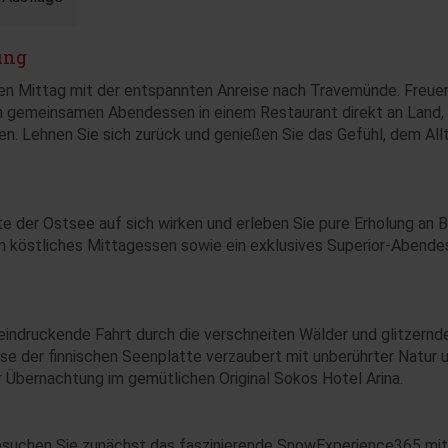
ung
en Mittag mit der entspannten Anreise nach Travemünde. Freue
em gemeinsamen Abendessen in einem Restaurant direkt an Land,
en. Lehnen Sie sich zurück und genießen Sie das Gefühl, dem All
e der Ostsee auf sich wirken und erleben Sie pure Erholung an B
 ein köstliches Mittagessen sowie ein exklusives Superior-Abend
eeindruckende Fahrt durch die verschneiten Wälder und glitzernd
sse der finnischen Seenplatte verzaubert mit unberührter Natur 
ur Übernachtung im gemütlichen Original Sokos Hotel Arina.
esuchen Sie zunächst das faszinierende SnowExperience365 mit