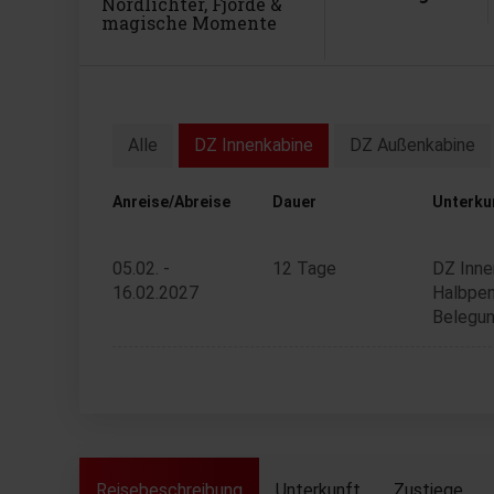
Nordlichter, Fjorde &
magische Momente
Alle
DZ Innenkabine
DZ Außenkabine
Anreise/Abreise
Dauer
Unterku
05.02. -
12 Tage
DZ Inne
16.02.2027
Halbpen
Belegun
Reisebeschreibung
Unterkunft
Zustiege