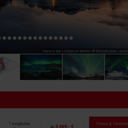
Reine in den Lofoten im Winter | © Mumemories - stoc
1 möglicher
Preise & Termine
3.469,- €
ab