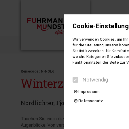
Cookie-Einstellun
Busreisen
Wir verwenden Cookies, um Ihne
Winterza
für die Steuerung unserer komm
Statistikzwecken, für Komforte
welche Kategorien Sie zulassen
Funktionalitäten der Seite zur
Reisecode : N-NOL6
Winterzauber am Po
Notwendig
Impressum
Datenschutz
Nordlichter, Fjorde & magische Mome
Tauchen Sie ein in die faszinierende Winterwelt des h
Augenblicke. Von verschneiten Wäldern Finnlands übe
Notwendig