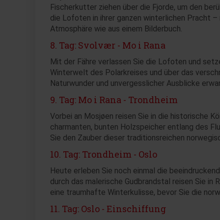
Fischerkutter ziehen über die Fjorde, um den ber
die Lofoten in ihrer ganzen winterlichen Pracht – 
Atmosphäre wie aus einem Bilderbuch.
8. Tag: Svolvær - Mo i Rana
Mit der Fähre verlassen Sie die Lofoten und setz
Winterwelt des Polarkreises und über das verschn
Naturwunder und unvergesslicher Ausblicke erwar
9. Tag: Mo i Rana - Trondheim
Vorbei an Mosjøen reisen Sie in die historische 
charmanten, bunten Holzspeicher entlang des Fl
Sie den Zauber dieser traditionsreichen norwegis
10. Tag: Trondheim - Oslo
Heute erleben Sie noch einmal die beeindruckend
durch das malerische Gudbrandstal reisen Sie in 
eine traumhafte Winterkulisse, bevor Sie die nor
11. Tag: Oslo - Einschiffung