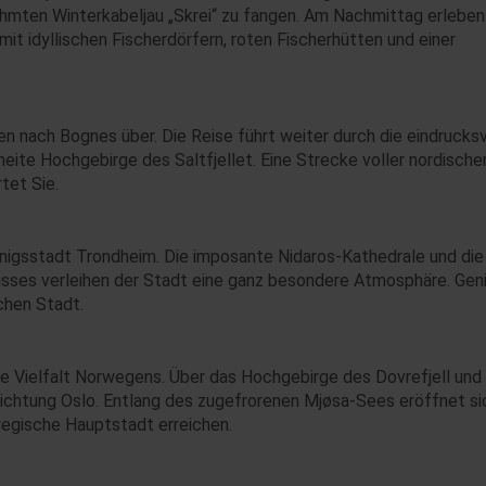
ühmten Winterkabeljau „Skrei“ zu fangen. Am Nachmittag erleben
mit idyllischen Fischerdörfern, roten Fischerhütten und einer
en nach Bognes über. Die Reise führt weiter durch die eindrucksv
eite Hochgebirge des Saltfjellet. Eine Strecke voller nordische
tet Sie.
Königsstadt Trondheim. Die imposante Nidaros-Kathedrale und die
usses verleihen der Stadt eine ganz besondere Atmosphäre. Gen
chen Stadt.
e Vielfalt Norwegens. Über das Hochgebirge des Dovrefjell und
Richtung Oslo. Entlang des zugefrorenen Mjøsa-Sees eröffnet si
wegische Hauptstadt erreichen.