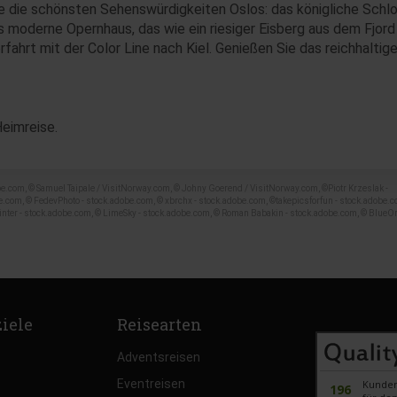
 die schönsten Sehenswürdigkeiten Oslos: das königliche Schlo
moderne Opernhaus, das wie ein riesiger Eisberg aus dem Fjord 
fahrt mit der Color Line nach Kiel. Genießen Sie das reichhaltig
Heimreise.
com, © Samuel Taipale / VisitNorway.com, © Johny Goerend / VisitNorway.com, ©Piotr Krzeslak -
e.com, © FedevPhoto - stock.adobe.com, © xbrchx - stock.adobe.com, ©takepicsforfun - stock.adobe.c
inter - stock.adobe.com, © LimeSky - stock.adobe.com, © Roman Babakin - stock.adobe.com, © BlueOr
ziele
Reisearten
Adventsreisen
Eventreisen
Kunde
196