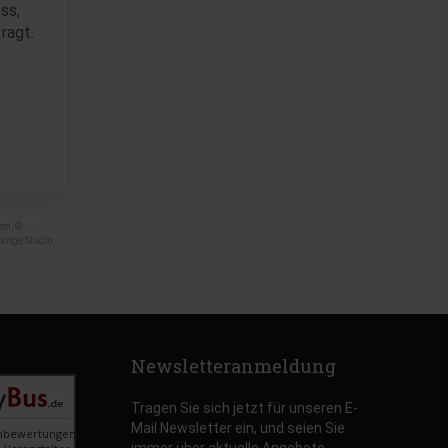
ss,
ragt.
e
om, ©
ange Studio -
Newsletteranmeldung
Tragen Sie sich jetzt für unseren E-
Mail Newsletter ein, und seien Sie
nbewertungen