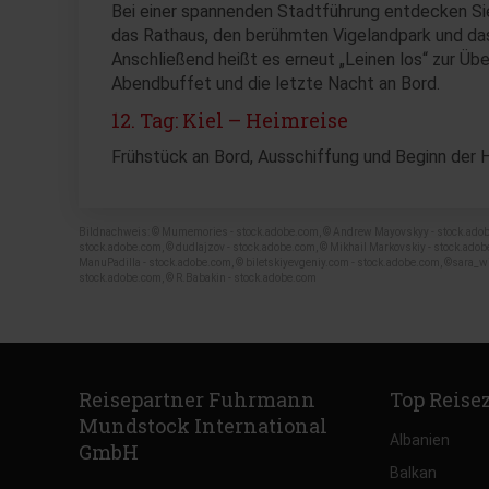
Bei einer spannenden Stadtführung entdecken Sie
das Rathaus, den berühmten Vigelandpark und das 
Anschließend heißt es erneut „Leinen los“ zur Über
Abendbuffet und die letzte Nacht an Bord.
12. Tag: Kiel – Heimreise
Frühstück an Bord, Ausschiffung und Beginn der 
Bildnachweis: © Mumemories - stock.adobe.com, © Andrew Mayovskyy - stock.adobe.
stock.adobe.com, © dudlajzov - stock.adobe.com, © Mikhail Markovskiy - stock.adob
ManuPadilla - stock.adobe.com, © biletskiyevgeniy.com - stock.adobe.com, ©sara_w
stock.adobe.com, © R.Babakin - stock.adobe.com
Reisepartner Fuhrmann
Top Reise
Mundstock International
Albanien
GmbH
Balkan