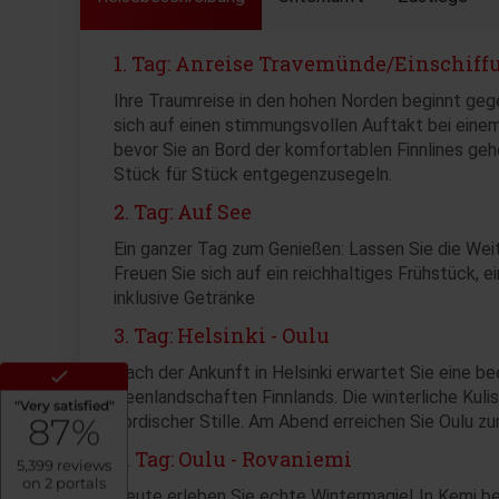
1. Tag: Anreise Travemünde/Einschiff
Ihre Traumreise in den hohen Norden beginnt geg
sich auf einen stimmungsvollen Auftakt bei ein
bevor Sie an Bord der komfortablen Finnlines geh
Stück für Stück entgegenzusegeln.
2. Tag: Auf See
Ein ganzer Tag zum Genießen: Lassen Sie die Weit
Freuen Sie sich auf ein reichhaltiges Frühstück,
inklusive Getränke
3. Tag: Helsinki - Oulu
Nach der Ankunft in Helsinki erwartet Sie eine b
Seenlandschaften Finnlands. Die winterliche Kuli
nordischer Stille. Am Abend erreichen Sie Oulu z
4. Tag: Oulu - Rovaniemi
Heute erleben Sie echte Wintermagie! In Kemi b