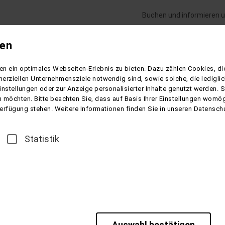
Buchen und informieren u
gen
Flugreisen
Gesundheitsreisen
Schiffsre
n ein optimales Webseiten-Erlebnis zu bieten. Dazu zählen Cookies, die
uber am Polarkreis – Nordlichter, Fjorde & magische Momente
erziellen Unternehmensziele notwendig sind, sowie solche, die ledigl
instellungen oder zur Anzeige personalisierter Inhalte genutzt werden. 
 möchten. Bitte beachten Sie, dass auf Basis Ihrer Einstellungen womögl
 Verfügung stehen. Weitere Informationen finden Sie in unseren Datensch
larkreis
Statistik
nte
ohen Nordens und erleben Sie eine Reise voller unvergesslicher
r die majestätischen Fjorde Norwegens bis hin zu den traumhaft
Auswahl bestätigen