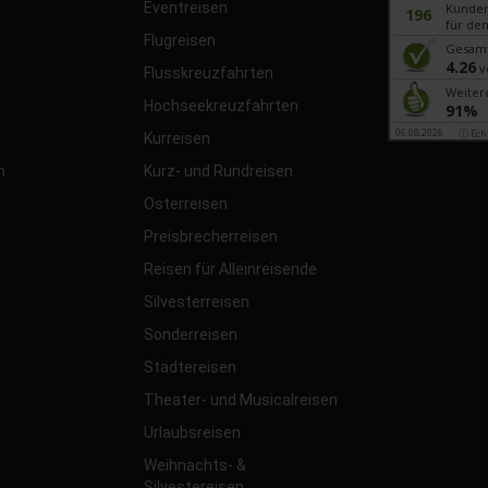
Eventreisen
Kunde
196
für den
Flugreisen
Gesam
4.26
v
Flusskreuzfahrten
Weiter
Hochseekreuzfahrten
91%
06.08.2026
ⓘ Ech
Kurreisen
n
Kurz- und Rundreisen
Osterreisen
Preisbrecherreisen
Reisen für Alleinreisende
Silvesterreisen
Sonderreisen
Städtereisen
Theater- und Musicalreisen
Urlaubsreisen
Weihnachts- &
Silvestereisen