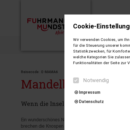
Cookie-Einstellun
Busreisen
Wir verwenden Cookies, um Ihne
Zur Mand
für die Steuerung unserer komm
Statistikzwecken, für Komforte
welche Kategorien Sie zulassen
Funktionalitäten der Seite zur
Reisecode : E-MAMA6
Mandelblüte nach M
Notwendig
Impressum
Datenschutz
Wenn die Insel blüht...
Ein wunderschönes Naturschauspiel ist jedes Jahr vo
brechen die Knospen der Mandelbäume auf und dann b
Notwendig