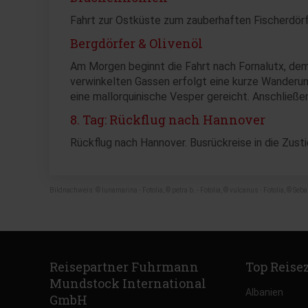
Fahrt zur Ostküste zum zauberhaften Fischerdörf
Bergdörfer & Olivenöl
Am Morgen beginnt die Fahrt nach Fornalutx, de
verwinkelten Gassen erfolgt eine kurze Wanderung 
eine mallorquinische Vesper gereicht. Anschließe
8. Tag: Rückflug nach Hannover
Rückflug nach Hannover. Busrückreise in die Zust
Bildnachweis: © lunamarina - Fotolia, © petra b. - Fotolia, © vulcanus - Fotolia, © Se
Reisepartner Fuhrmann
Top Reise
Mundstock International
Albanien
GmbH