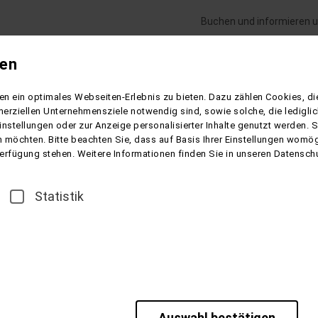
Buchen und informieren u
gen
Flugreisen
Gesundheitsreisen
Schiffsre
n ein optimales Webseiten-Erlebnis zu bieten. Dazu zählen Cookies, die
elblüte nach Mallorca
erziellen Unternehmensziele notwendig sind, sowie solche, die ledigl
instellungen oder zur Anzeige personalisierter Inhalte genutzt werden. 
 möchten. Bitte beachten Sie, dass auf Basis Ihrer Einstellungen womögl
 Verfügung stehen. Weitere Informationen finden Sie in unseren Datensch
allorca
Statistik
n Ende Januar bis Mitte März die Mandelblüte auf Mallorca. End
eginnt die Insel einen Schönheitswettbewerb in weiß und rosa.
Auswahl bestätigen