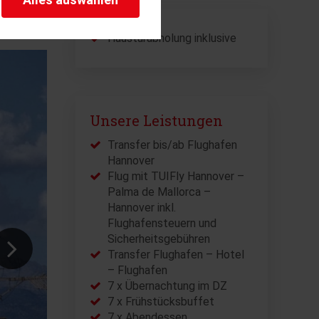
herheitsrelevante
rofil eingeloggt bleiben
stellen.
Haustürabholung inklusive
istiken und Analysen. Mithilfe
s Web-Auftritts ermitteln und
Unsere Leistungen
Transfer bis/ab Flughafen
Hannover
Flug mit TUIFly Hannover –
Palma de Mallorca –
Hannover inkl.
Flughafensteuern und
Sicherheitsgebühren
Transfer Flughafen – Hotel
– Flughafen
7 x Übernachtung im DZ
7 x Frühstücksbuffet
7 x Abendessen