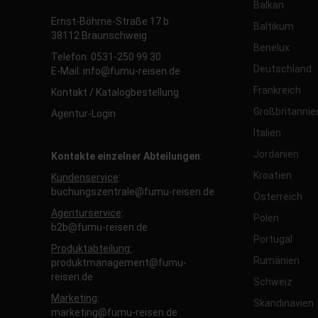
Balkan
Ernst-Böhme-Straße 17 b
Baltikum
38112 Braunschweig
Benelux
Telefon: 0531-250 99 30
Deutschland
E-Mail: info@fumu-reisen.de
Frankreich
Kontakt / Katalogbestellung
Großbritannie
Agentur-Login
Italien
Jordanien
Kontakte einzelner Abteilungen
:
Kroatien
Kundenservice
:
buchungszentrale@fumu-reisen.de
Österreich
Agenturservice
:
Polen
b2b@fumu-reisen.de
Portugal
Produktabteilung:
Rumänien
produktmanagement@fumu-
reisen.de
Schweiz
Marketing
:
Skandinavien
marketing@fumu-reisen.de