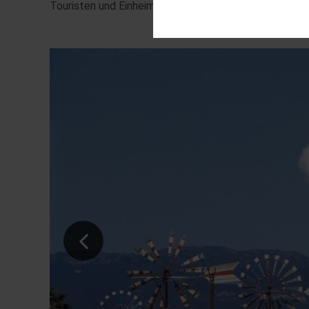
Touristen und Einheimische sind gleichermaßen entzüc
Diese Cookies sind für den Bet
Funktionalitäten. Außerdem könn
möchten, um Ihnen unsere Diens
Statistik
Um unser Angebot und unsere We
dieser Cookies können wir beis
unsere Inhalte optimieren.