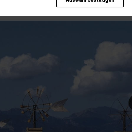
kt und genießen das Ereignis mit allen Sinnen.
rieb der Seite unbedingt notwendig und ermöglichen beispielsweise sic
en wir mit dieser Art von Cookies ebenfalls erkennen, ob Sie in Ihrem P
te bei einem erneuten Besuch unserer Seite schneller zur Verfügung zu 
bseite weiter zu verbessern, erfassen wir anonymisierte Daten für Stat
pielsweise die Besucherzahlen und den Effekt bestimmter Seiten unsere