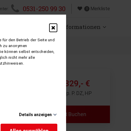
0531-250 99 30
Merkliste
nter:
0
isen
Über uns
Informationen
 für den Betrieb der Seite und
ich zu anonymen
Sie können selbst entscheiden,
ich nicht mehr alle
utzhinweisen.
1.329,- €
ab
8 Tage p. P. DZ, HP
Jetzt Buchen
Details anzeigen
e Januar
Alles auswählen