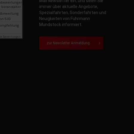
Mail Newsletter ein, und seien Sie
nbewertungen
immer über aktuelle Angebote,
 Veranstalter
Spezialfahrten, Sonderfahrten und
tbewertung
Neuigkeiten von Fuhrmann
on 5.00
Mundstock informiert.
empfehlung
te Bewertungen
zur Newsletter Anmeldung