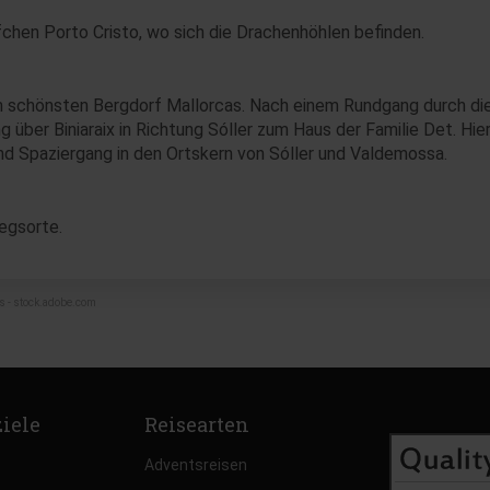
chen Porto Cristo, wo sich die Drachenhöhlen befinden.
m schönsten Bergdorf Mallorcas. Nach einem Rundgang durch di
über Biniaraix in Richtung Sóller zum Haus der Familie Det. Hier
nd Spaziergang in den Ortskern von Sóller und Valdemossa.
iegsorte.
bas - stock.adobe.com
ziele
Reisearten
Adventsreisen