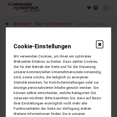
0
Busreisen
Kurz- und Rundreisen
Spanien / Andorra
Cookie-Einstellungen
Wir verwenden Cookies, um Ihnen ein optimales
Webseiten-Erlebnis zu bieten. Dazu zählen Cookies,
die für den Betrieb der Seite und für die Steuerung
Filter
öffnen
unserer kommerziellen Unternehmensziele notwendig
sind, sowie solche, die lediglich zu anonymen
Statistikzwecken, für Komforteinstellungen oder zur
Anzeige personalisierter Inhalte genutzt werden. Sie
Kurz- und Rundreisen nach
können selbst entscheiden, welche Kategorien Sie
Spanien und Andorra
zulassen möchten. Bitte beachten Sie, dass auf Basis
Ihrer Einstellungen womöglich nicht mehr alle
Funktionalitäten der Seite zur Verfügung stehen.
1
Ergebnis gefunden
Weitere Informationen finden Sie in unseren