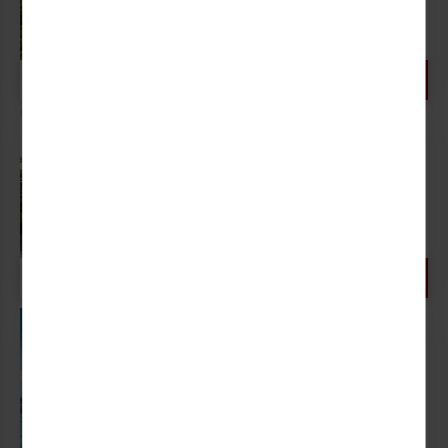
Unterwegs an der Bergstraße
Statistiken und Analysen. Mithilfe dieser Cookies
26.03. - 29.03.2027 (4 Tage)
können wir beispielsweise die Besucherzahlen und
den Effekt bestimmter Seiten unseres Web-Auftritts
ermitteln und unsere Inhalte optimieren.
699,- €
DZ, HP
4 TAGE AB
P.P.
Ostern im
Schwarzwald / Elsass
Erholung in einzigartiger
Umgebung
26.03. - 01.04.2027 (7 Tage)
849,- €
DZ, HP
7 TAGE AB
P.P.
Kein EZ-Zuschlag
Ostern für
Alleinreisende
Frühlingserwachen am Rhein