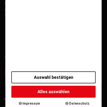
marketing@fumu-reisen.de
Buchhaltung
:
buchhaltung@fumu-reisen.de
Newsletteranmeldung
Tragen Sie sich jetzt für unseren E-Mail Newsletter ein, und
seien Sie immer über aktuelle Angebote, Spezialfahrten,
Sonderfahrten und Neuigkeiten von Fuhrmann Mundstock
informiert.
zur Newsletter Anmeldung
Auswahl bestätigen
Alles auswählen
ARB
Kontakt
Impressum
Datenschutz
Impressum
Datenschutz