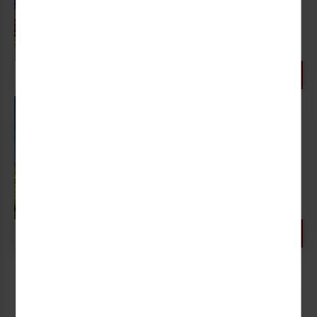
Traumküsten erleben
Rom – Pompeji – Insel Capri...
03.09. - 10.09.2026 (8 Tage)
999,- €
DZ, HP
8 TAGE AB
P.P.
Toskana, Florenz &
Pisa
Am Meer wohnen - Toskana
erleben!...
06.09. - 13.09.2026 (8 Tage)
1 weiterer Termin
1.049,- €
DZ, HP
8 TAGE AB
P.P.
1
2
3