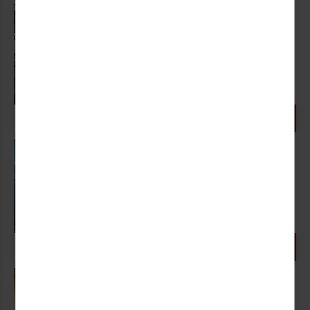
Urlaub in Südtirol -
***Hotel Ladurner
Meran, Naturns und Dorf Tirol
bieten...
18.08. - 27.08.2026 (10 Tage)
1 weiterer Termin
1.879,- €
DZ, HP
10 TAGE AB
P.P.
Limone am Gardasee
Ein Juwel unter den Alpenseen
30.08. - 04.09.2026 (6 Tage)
6 weitere Termine
639,- €
DZ, HP
6 TAGE AB
P.P.
Alles Inklusive am
Comer See