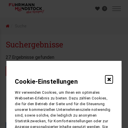
0
Suche
Suchergebnisse
27
Ergebnisse gefunden
Italien
Cookie-Einstellungen
1
2
3
Wir verwenden Cookies, um Ihnen ein optimales
Webseiten-Erlebnis zu bieten. Dazu zählen Cookies,
die für den Betrieb der Seite und für die Steuerung
unserer kommerziellen Unternehmensziele notwendig
sind, sowie solche, die lediglich zu anonymen
Statistikzwecken, für Komforteinstellungen oder zur
Anzeige personalisierter Inhalte genutzt werden. Sie