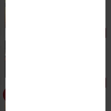
In traumhafter Umgebung
verwöhnt werden
31.08. - 05.09.2026 (6 Tage)
1 weiterer Termin
859,- €
DZ, AI
6 TAGE AB
P.P.
Rom - die Ewige Stadt
Eine dreitausendjährige
Geschichte
02.09. - 08.09.2026 (7 Tage)
1 weiterer Termin
799,- €
DZ, HP
7 TAGE AB
P.P.
Haustürabholung inklusive
Italiens