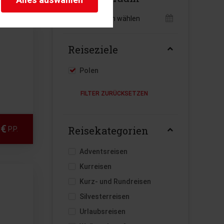
herheitsrelevante
rofil eingeloggt bleiben
Reisezeitraum wählen
stellen.
Reiseziele
istiken und Analysen. Mithilfe
s Web-Auftritts ermitteln und
Polen
 €
Reisekategorien
P.P.
Adventsreisen
Kurreisen
Kurz- und Rundreisen
Silvesterreisen
Urlaubsreisen