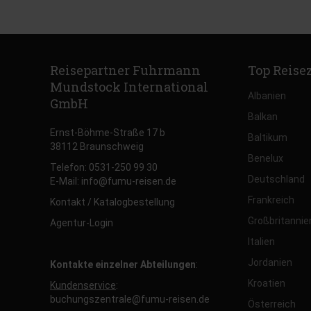
Reisepartner Fuhrmann
Top Reise
Mundstock International
Albanien
GmbH
Balkan
Ernst-Böhme-Straße 17 b
Baltikum
38112 Braunschweig
Benelux
Telefon: 0531-250 99 30
Deutschland
E-Mail: info@fumu-reisen.de
Frankreich
Kontakt / Katalogbestellung
Großbritannie
Agentur-Login
Italien
Jordanien
Kontakte einzelner Abteilungen
:
Kroatien
Kundenservice
:
buchungszentrale@fumu-reisen.de
Österreich