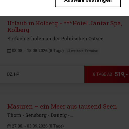
rieb der Seite unbedingt notwendig und ermöglichen beispielsweise sic
en wir mit dieser Art von Cookies ebenfalls erkennen, ob Sie in Ihrem P
te bei einem erneuten Besuch unserer Seite schneller zur Verfügung zu 
Urlaub in Kolberg - ***Hotel Jantar Spa,
Kolberg
bseite weiter zu verbessern, erfassen wir anonymisierte Daten für Stat
pielsweise die Besucherzahlen und den Effekt bestimmter Seiten unsere
Einfach erholen an der Polnischen Ostsee
08.08. - 15.08.2026 (8 Tage)
13 weitere Termine
519,-
DZ, HP
8 TAGE AB
Masuren – ein Meer aus tausend Seen
Thorn - Sensburg - Danzig -...
27.08. - 03.09.2026 (8 Tage)