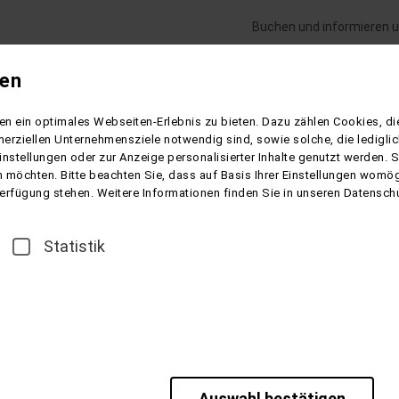
Buchen und informieren u
gen
Flugreisen
Gesundheitsreisen
Schiffsre
n ein optimales Webseiten-Erlebnis zu bieten. Dazu zählen Cookies, die
erziellen Unternehmensziele notwendig sind, sowie solche, die ledigl
instellungen oder zur Anzeige personalisierter Inhalte genutzt werden. 
 möchten. Bitte beachten Sie, dass auf Basis Ihrer Einstellungen womögl
 Verfügung stehen. Weitere Informationen finden Sie in unseren Datensch
Statistik
Auswahl bestätigen