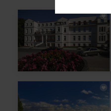
Diese Cookies sind für den Bet
Funktionalitäten. Außerdem könn
möchten, um Ihnen unsere Diens
Statistik
Um unser Angebot und unsere We
dieser Cookies können wir beis
unsere Inhalte optimieren.