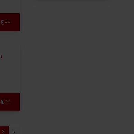
 €
P.P.
n
 €
P.P.
3