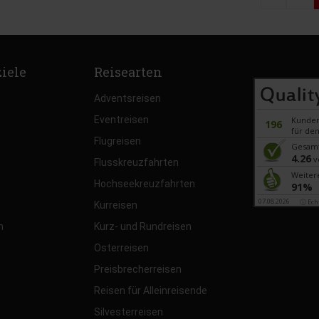
ziele
Reisearten
Adventsreisen
Eventreisen
Kunde
196
für den
Flugreisen
Gesam
4.26
v
Flusskreuzfahrten
Weiter
Hochseekreuzfahrten
91%
07.08.2026
ⓘ Ech
Kurreisen
n
Kurz- und Rundreisen
Osterreisen
Preisbrecherreisen
Reisen für Alleinreisende
Silvesterreisen