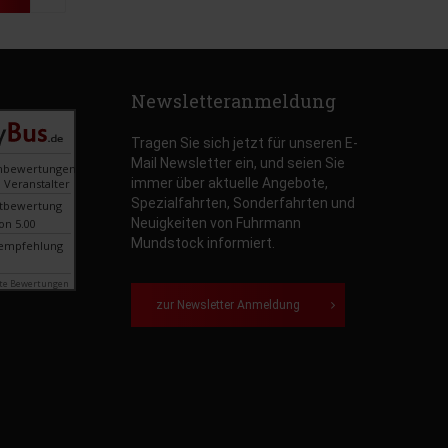
Newsletteranmeldung
Tragen Sie sich jetzt für unseren E-
Mail Newsletter ein, und seien Sie
nbewertungen
immer über aktuelle Angebote,
 Veranstalter
Spezialfahrten, Sonderfahrten und
tbewertung
Neuigkeiten von Fuhrmann
on 5.00
Mundstock informiert.
empfehlung
te Bewertungen
zur Newsletter Anmeldung