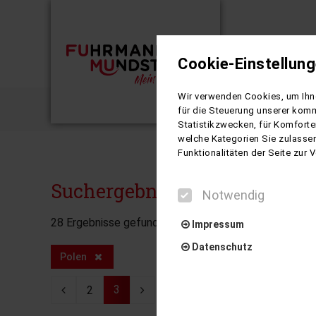
Cookie-Einstellun
Busreisen
Wir verwenden Cookies, um Ihne
Suche
für die Steuerung unserer komm
Statistikzwecken, für Komforte
welche Kategorien Sie zulassen
Funktionalitäten der Seite zur
Suchergebnisse
Notwendig
28
Ergebnisse gefunden
Impressum
Datenschutz
Polen
3
2
Notwendig