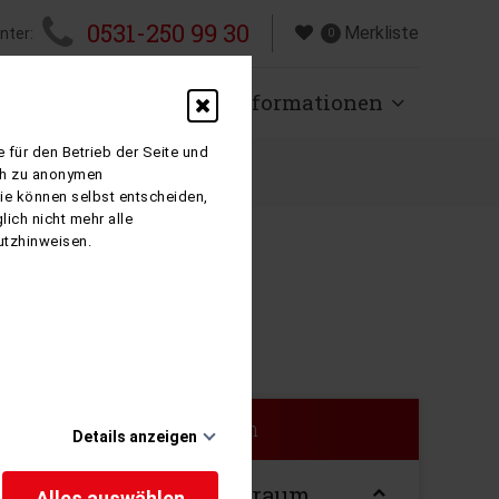
0531-250 99 30
Merkliste
nter:
0
isen
Über uns
Informationen
 für den Betrieb der Seite und
ich zu anonymen
Sie können selbst entscheiden,
ich nicht mehr alle
utzhinweisen.
Suche filtern
Details anzeigen
Reisezeitraum
Alles auswählen