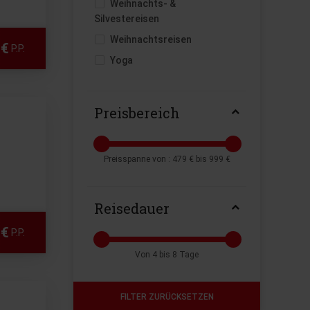
Weihnachts- &
Silvestereisen
Weihnachtsreisen
 €
P.P.
Yoga
Preisbereich
Preisspanne von :
479 €
bis
999 €
Reisedauer
 €
P.P.
Von
4
bis
8
Tage